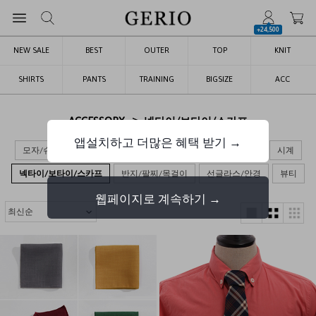
+24,500
NEW SALE
BEST
OUTER
TOP
KNIT
SHIRTS
PANTS
TRAINING
BIGSIZE
ACC
>
ACCESSORY
넥타이/보타이/스카프
앱설치하고 더많은 혜택 받기 →
모자/슈즈
가방
장갑/목도리/양말
벨트/지갑/키링
시계
넥타이/보타이/스카프
반지/팔찌/목걸이
선글라스/안경
뷰티
웹페이지로 계속하기 →