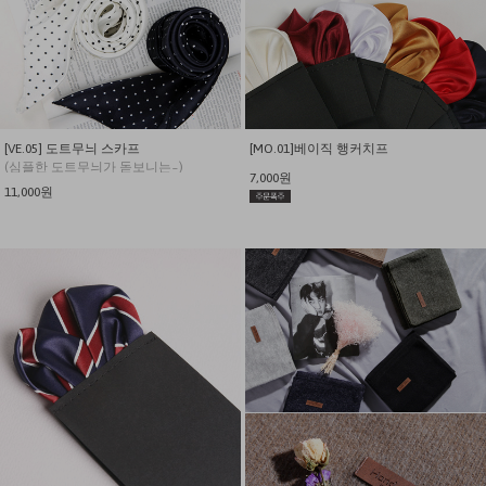
[VE.05] 도트무늬 스카프
[MO.01]베이직 행커치프
(심플한 도트무늬가 돋보니는~)
7,000원
[3color]
11,000원