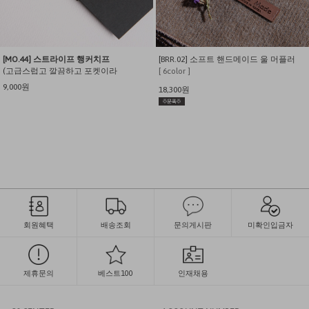
[MO.44] 스트라이프 행커치프
[BRR.02] 소프트 핸드메이드 울 머플러
(고급스럽고 깔끔하고 포켓이라
[ 6color ]
착용하기 쉬워요~)
9,000원
18,300원
회원혜택
배송조회
문의게시판
미확인입금자
제휴문의
베스트100
인재채용