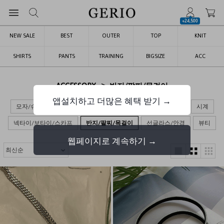
+24,500
NEW SALE
BEST
OUTER
TOP
KNIT
SHIRTS
PANTS
TRAINING
BIGSIZE
ACC
>
ACCESSORY
반지/팔찌/목걸이
앱설치하고 더많은 혜택 받기 →
모자/슈즈
가방
장갑/목도리/양말
벨트/지갑/키링
시계
넥타이/보타이/스카프
반지/팔찌/목걸이
선글라스/안경
뷰티
웹페이지로 계속하기 →