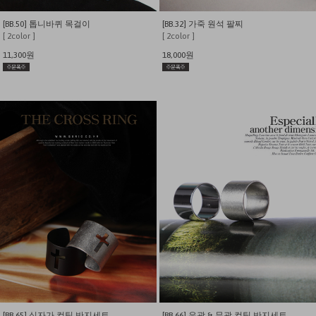
[BB.50] 톱니바퀴 목걸이
[BB.32] 가죽 원석 팔찌
[ 2color ]
[ 2color ]
11,300원
18,000원
[BB.65] 십자가 컷팅 반지세트
[BB.66] 유광 & 무광 컷팅 반지세트