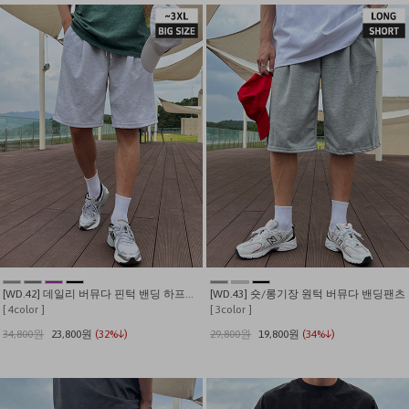
[WD.42] 데일리 버뮤다 핀턱 밴딩 하프팬츠
[WD.43] 숏/롱기장 원턱 버뮤다 밴딩팬츠
[ 4color ]
[ 3color ]
34,800원
23,800원
(32%↓)
29,800원
19,800원
(34%↓)