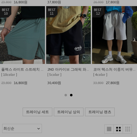
23,800
16,800원
37,800원
26,000
17,800원
10
11
12
플렉스 라이트 스트레치 나일론 7인치 쇼츠
2ND 아카이브 그래픽 와이드 쇼츠
코어 텍스처 이중지 버뮤다 팬츠
[ 10color ]
[ 5color ]
[ 4color ]
23,800
16,800원
30,400원
33,800
27,800원
트레이닝 세트
트레이닝 상의
트레이닝 팬츠