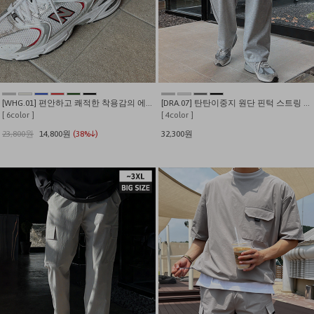
[WHG.01] 편안하고 쾌적한 착용감의 에어 스트링 와이드 팬츠
[DRA.07] 탄탄이중지 원단 핀턱 스트링 와이드 트레이닝팬츠
[ 6color ]
[ 4color ]
23,800원
14,800원
(38%↓)
32,300원