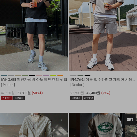
[WHG.08] 미친가성비 아노락 벤츄리 셋업
[PM.76-1] 여름 접수하려고 제작한 시원한 스판 윈드 트레이닝 세트
[ 9color ]
[ 3color ]
47,600원
23,800원
(50%↓)
52,900원
49,400원
(7%↓)