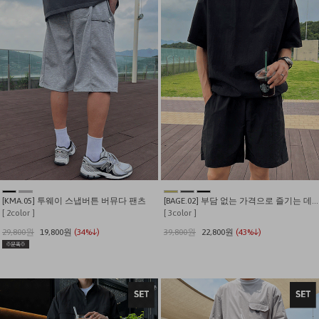
[KMA.05] 투웨이 스냅버튼 버뮤다 팬츠
[BAGE.02] 부담 없는 가격으로 즐기는 데일리 나일론 셋업.
[ 2color ]
[ 3color ]
29,800원
19,800원
(34%↓)
39,800원
22,800원
(43%↓)