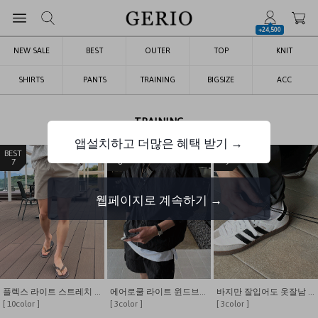
+24,500
NEW SALE
BEST
OUTER
TOP
KNIT
SHIRTS
PANTS
TRAINING
BIGSIZE
ACC
TRAINING
앱설치하고 더많은 혜택 받기 →
7
8
9
웹페이지로 계속하기 →
플렉스 라이트 스트레치 나일론 7인치 쇼츠
에어로쿨 라이트 윈드브레이커 바람막이
바지만 잘입어도 옷잘남 무릎핀턱 스트링 와이드 팬츠
[ 10color ]
[ 3color ]
[ 3color ]