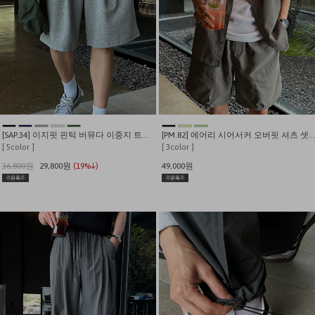
[SAP.34] 이지핏 핀턱 버뮤다 이중지 트레이닝 쇼츠
[PM.82] 에어리 시어서커 오버핏 셔츠 셋업
[ 5color ]
[ 3color ]
36,800원
29,800원
(19%↓)
49,000원