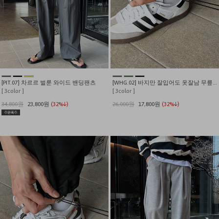
[PIT.07] 차르르 벌룬 와이드 밴딩팬츠
[WHG.02] 바지만 잘입어도 옷잘남 무릎핀턱 스트링 와이드 팬츠
[ 3color ]
[ 3color ]
34,800원
23,800원
(32%↓)
26,000원
17,800원
(32%↓)