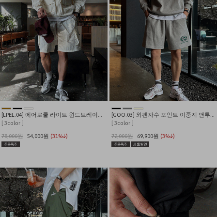
[LPEL.04] 에어로쿨 라이트 윈드브레이커 셋업
[GOO.03] 와펜자수 포인트 이중지 맨투맨 반바지 셋업
[ 3color ]
[ 3color ]
78,000원
54,000원
(31%↓)
72,000원
69,900원
(3%↓)