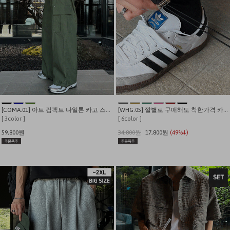
[COMA.01] 아트 컴팩트 나일론 카고 스트링팬츠
[WHG.05] 깔별로 구매해도 착한가격 카고 스트링 와이드 팬츠
[ 3color ]
[ 6color ]
59,800원
34,800원
17,800원
(49%↓)