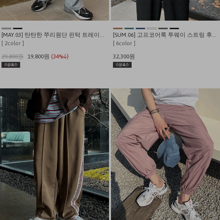
[MAY.03] 탄탄한 쭈리원단 핀턱 트레이닝 팬츠 (고퀄리티 기획특가)
[SUM.06] 고프코어룩 투웨이 스트링 후드 바람막이
[ 2color ]
[ 6color ]
29,800원
19,800원
(34%↓)
32,300원