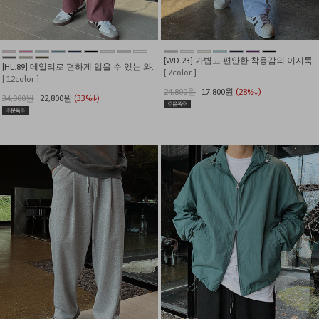
[WD.23] 가볍고 편안한 착용감의 이지룩 기획 와이드 트레이닝 팬츠
[HL.89] 데일리로 편하게 입을 수 있는 와이드 밴딩 스판 슬랙스
[ 7color ]
[ 12color ]
24,800원
17,800원
(28%↓)
34,000원
22,800원
(33%↓)