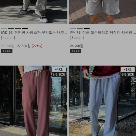
[WD.24] 편안한 사방스판 구김없는 내추럴 나일론 카고팬츠
[PM.76] 여름 접수하려고 제작한 시원한 스판 윈드 스트링 반팔티
[ 4color ]
[ 3color ]
35,800원
27,800원
(22%↓)
26,900원