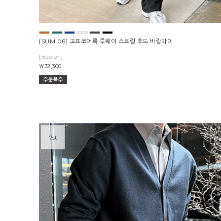
[SUM.06] 고프코어룩 투웨이 스트링 후드 바람막이
[ 6color ]
￦32,300
7st