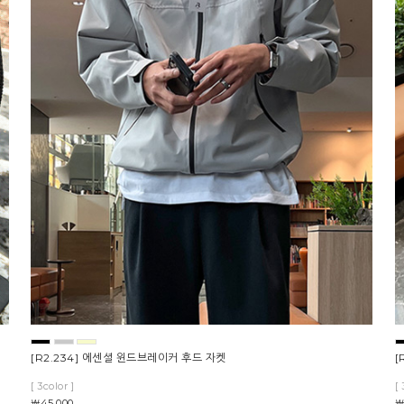
[R2.234] 에센셜 윈드브레이커 후드 자켓
[
[ 3color ]
[ 
￦45,000
￦