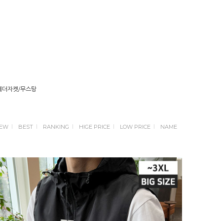
레더자켓/무스탕
EW
BEST
RANKING
HIGE PRICE
LOW PRICE
NAME