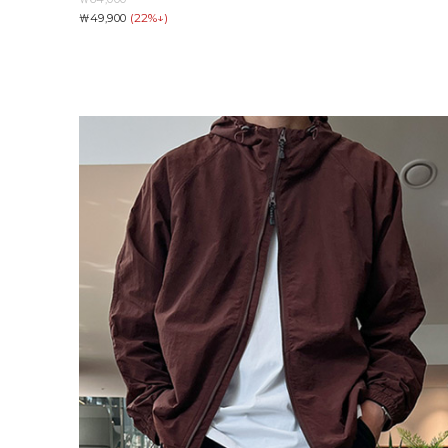
(22%↓)
￦49,900