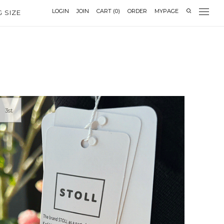
LOGIN
JOIN
CART
(
0
)
ORDER
MYPAGE
G SIZE
3st