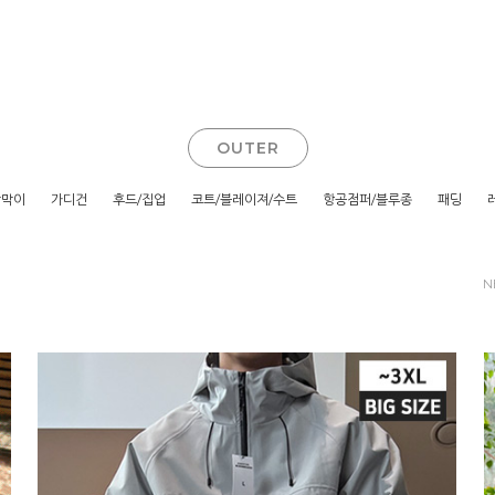
OUTER
람막이
가디건
후드/집업
코트/블레이져/수트
항공점퍼/블루종
패딩
N