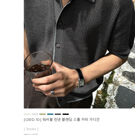
[ORD.10] 워셔블 린넨 블렌딩 스톨 카라 가디건
[ 3color ]
￦64,000