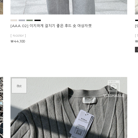
[AAA.02] 이지하게 걸치기 좋은 후드 숏 야상자켓
[
[ 4color ]
[ 
￦44,100
￦
8st