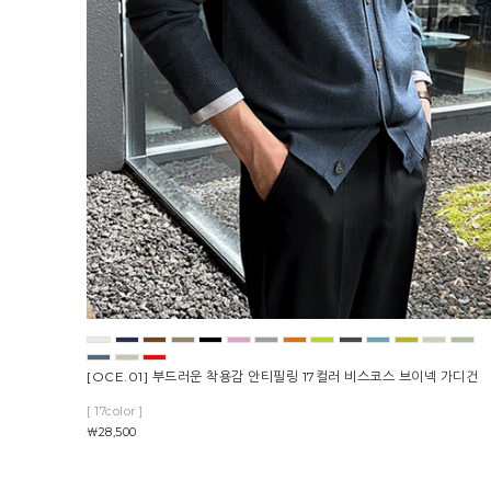
[OCE.01] 부드러운 착용감 안티필링 17컬러 비스코스 브이넥 가디건
[ 17color ]
￦28,500