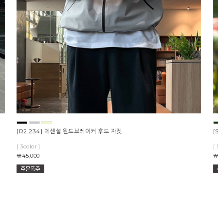
[R2.234] 에센셜 윈드브레이커 후드 자켓
[
[ 3color ]
[ 
￦45,000
￦