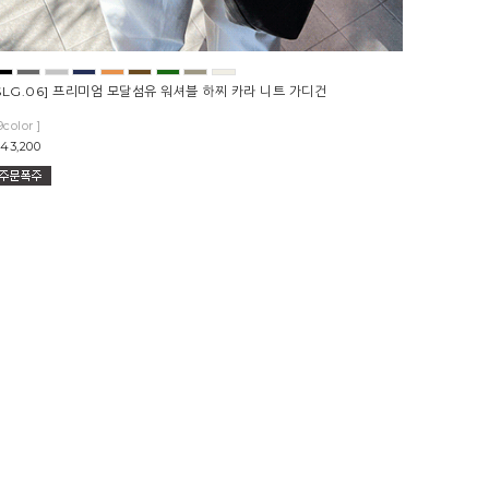
SLG.06] 프리미엄 모달섬유 워셔블 하찌 카라 니트 가디건
9color ]
43,200