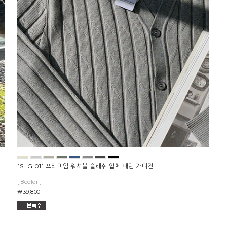
[SLG.01] 프리미엄 워셔블 슬래쉬 입체 패턴 가디건
[ 8color ]
￦39,800