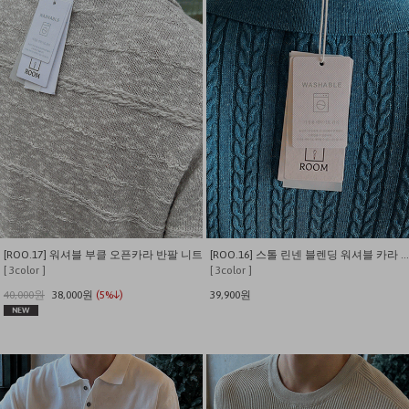
[ROO.17] 워셔블 부클 오픈카라 반팔 니트
[ROO.16] 스톨 린넨 블렌딩 워셔블 카라 니트
[ 3color ]
[ 3color ]
40,000원
38,000원
(5%↓)
39,900원