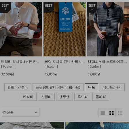
4
5
6
데일리 워셔블 3버튼 카라 반팔 니트
쿨링 워셔블 린넨 카라 니트
STOLL 부클 스트라이프 카라 니트
[ 9color ]
[ 8color ]
[ 2color ]
32,000원
45,800원
39,800원
반팔티/7부티
프린팅반팔티(캐릭터.팝아트)
니트
베스트/나시
카라티
긴팔티
맨투맨
후드티
폴라티