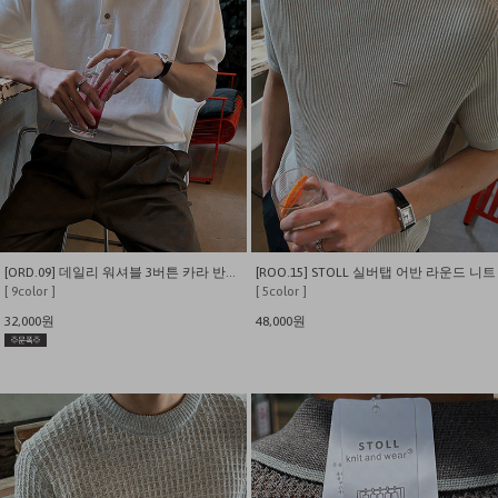
[ORD.09] 데일리 워셔블 3버튼 카라 반팔 니트
[ROO.15] STOLL 실버탭 어반 라운드 니트
[ 9color ]
[ 5color ]
32,000원
48,000원