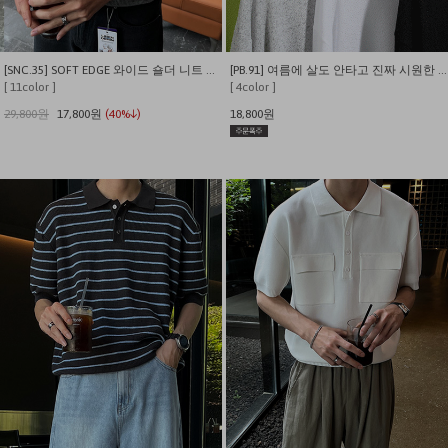
[SNC.35] SOFT EDGE 와이드 숄더 니트 티셔츠
[PB.91] 여름에 살도 안타고 진짜 시원한 스판 린넨 긴팔티
[ 11color ]
[ 4color ]
29,800원
17,800원
(40%↓)
18,800원