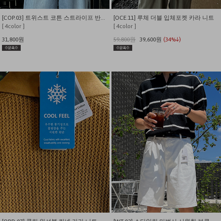
[COP.03] 트위스트 코튼 스트라이프 반팔 니트 카라
[OCE.11] 루체 더블 입체포켓 카라 니트
[ 4color ]
[ 4color ]
31,800원
59,800원
39,600원
(34%↓)