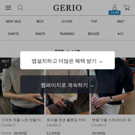
+24,500
NEW SALE
BEST
OUTER
TOP
KNIT
SHIRTS
PANTS
TRAINING
BIGSIZE
ACC
>
TOP
니트
앱설치하고 더많은 혜택 받기 →
1
2
3
웹페이지로 계속하기 →
소프트 와플 니트 반팔 티셔츠
워셔블 린넨 블렌딩 카라 니트
텐셀 더블 스트라이프 워셔블 카라 반팔 니트
[ 3color ]
[ 6color ]
[ 3color ]
38,000
28,000원
52,000원
38,000원