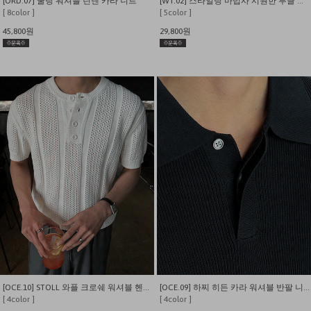
[ORD.07] 쿨링 워셔블 린넨 카라 니트
[WT.02] 스타일링 마법사 시원한 부클 반팔 단가라 가디건
[ 8color ]
[ 5color ]
45,800원
29,800원
[OCE.10] STOLL 와플 크로쉐 워셔블 헨리넥 니트
[OCE.09] 하찌 히든 카라 워셔블 반팔 니트
[ 4color ]
[ 4color ]