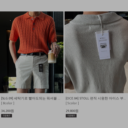
[SLG.09] 세탁기로 빨아도되는 워셔블 케이블 꽈배기 카라 니트
[OCE.04] STOLL 편직 시원한 아이스 부클 오픈 카라니트
[ 8color ]
[ 5color ]
34,200원
29,800원