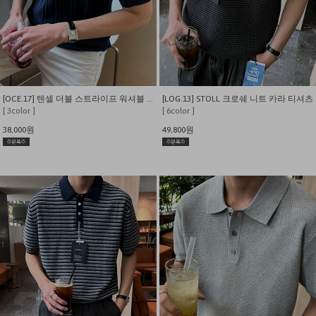
[OCE.17] 텐셀 더블 스트라이프 워셔블 카라 반팔 니트
[LOG.13] STOLL 크로쉐 니트 카라 티셔츠
[ 3color ]
[ 6color ]
38,000원
49,800원