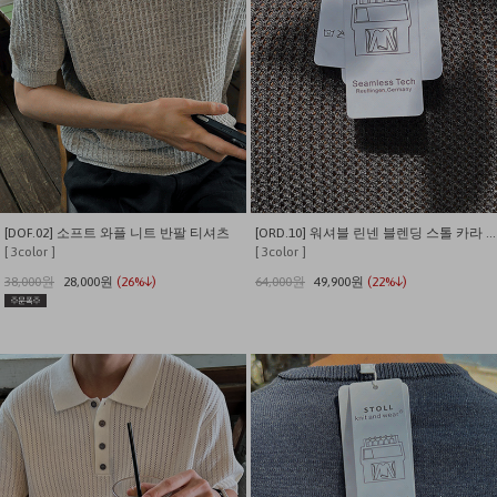
[DOF.02] 소프트 와플 니트 반팔 티셔츠
[ORD.10] 워셔블 린넨 블렌딩 스톨 카라 가디건
[ 3color ]
[ 3color ]
38,000원
28,000원
(26%↓)
64,000원
49,900원
(22%↓)