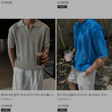
39,800원
43,800원
[ROO.14] 썸머 린넨 터치 카라 워셔블 니트 반팔 티셔츠
[GY.02] 10컬러 3사이즈 최고예요 프리미엄 쿨링 부클 썸머 린넨니트
[ 4color ]
[ 10color ]
39,800원
24,700원