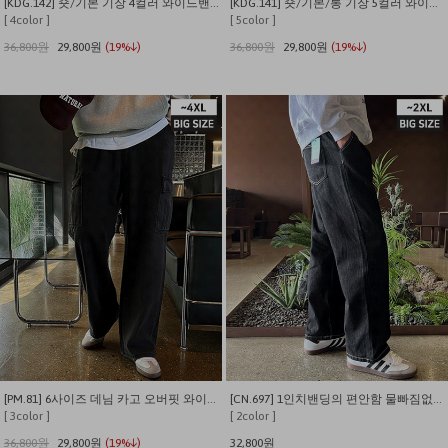
[KDG.142] 숏/기본 기장 4컬러 와이드밴딩 밑단스트링 데님
[KDG.141] 숏/기본/롱 기장 5컬러 와이드밴딩 스판 데님
[ 4color ]
[ 5color ]
36,800원
29,800원
(19%↓)
36,800원
29,800원
(19%↓)
[PM.81] 6사이즈 데님 카고 오버핏 와이드 팬츠
[CN.697] 1인치밴딩의 편안함 물빠짐없는 핀턱 세미와이드 생지데님팬츠
[ 3color ]
[ 2color ]
36,800원
29,800원
(19%↓)
32,800원