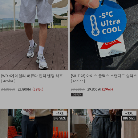
[WD.42] 데일리 버뮤다 핀턱 밴딩 하프팬츠
[SJUT.98] 아이스 쿨맥스 스탠다드 슬랙스
[ 4color ]
[ 4color ]
34,800원
23,800원
(32%↓)
37,000원
29,800원
(19%↓)