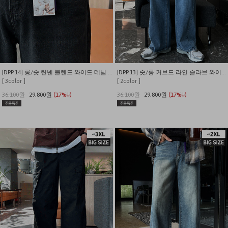
[DPP.14] 롱/숏 린넨 블렌드 와이드 데님 팬츠
[DPP.13] 숏/롱 커브드 라인 슬라브 와이드 데님 팬츠
[ 3color ]
[ 2color ]
36,100원
29,800원
(17%↓)
36,100원
29,800원
(17%↓)