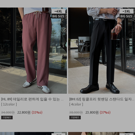
[HL.89] 데일리로 편하게 입을 수 있는 와이드 밴딩 스판 슬랙스
[BHI.02] 링클프리 뒷밴딩 스탠다드 일자핏 스판 슬랙스
[ 12color ]
[ 4color ]
34,000원
22,800원
(33%↓)
38,000원
23,800원
(37%↓)