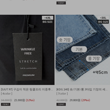
[SJUT.97] 구김이 적은 링클프리 이중후크 특가 슬랙스
[KDG.140] 숏/기본/롱 3타입 기장의 세미와이드 베이직 데님팬츠
[ 4color ]
[ 7color ]
34,000원
23,000원
(32%↓)
42,000원
29,800원
(29%↓)