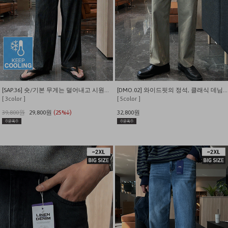
[SAP.36] 숏/기본 무게는 덜어내고 시원함만 남긴 쿨링 밴딩 데님
[DMO.02] 와이드핏의 정석, 클래식 데님팬츠
[ 3color ]
[ 5color ]
39,800원
29,800원
(25%↓)
32,800원