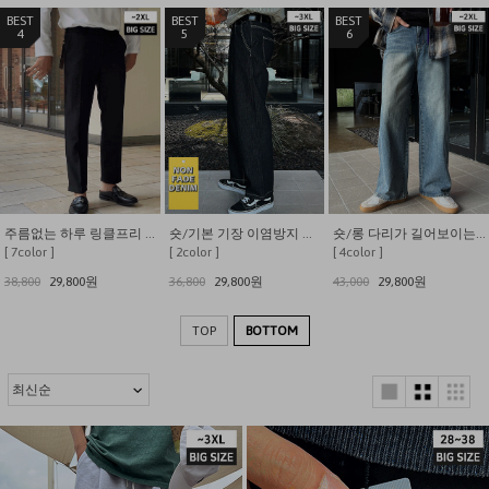
4
5
6
주름없는 하루 링클프리 히든밴딩 스판 일자 슬랙스
숏/기본 기장 이염방지 와이드밴딩 밑단스트링 생지 데님
숏/롱 다리가 길어보이는 옆라인포인트 밴딩 와이드 데님팬츠
[ 7color ]
[ 2color ]
[ 4color ]
38,800
29,800원
36,800
29,800원
43,000
29,800원
TOP
BOTTOM