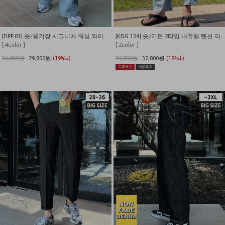
[DPP.01] 숏/롱기장 시그니처 워싱 와이드 데님 팬츠
[KDG.134] 숏/기본 2타입 내츄럴 텐션 아이스쿨링 썸머 데님팬츠
[ 4color ]
[ 2color ]
36,800원
29,800원
(19%↓)
39,800원
32,800원
(18%↓)