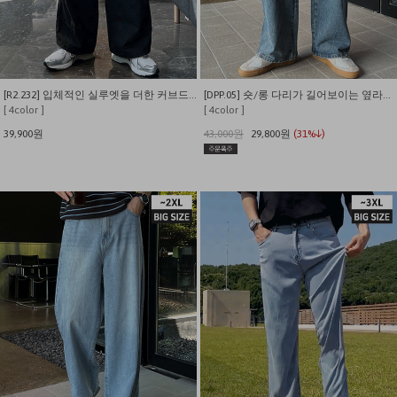
[R2.232] 입체적인 실루엣을 더한 커브드 워싱 카고팬츠
[DPP.05] 숏/롱 다리가 길어보이는 옆라인포인트 밴딩 와이드 데님팬츠
[ 4color ]
[ 4color ]
39,900원
43,000원
29,800원
(31%↓)