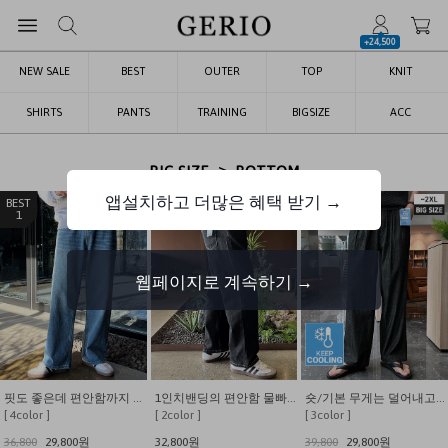
+24,500
NEW SALE
BEST
OUTER
TOP
KNIT
SHIRTS
PANTS
TRAINING
BIGSIZE
ACC
>
BIG SIZE
BOTTOM
앱설치하고 더많은 혜택 받기 →
1
2
3
웹페이지로 계속하기 →
핏도 좋은데 편안함까지 갖춘 뒷밴딩 와이드 데님팬츠
1인치밴딩의 편안함 물빠짐없는 핀턱 세미와이드 생지데님팬츠
숏/기본 무게는 덜어내고 시원함만 남긴 쿨링 밴딩 데님
[ 4color ]
[ 2color ]
[ 3color ]
36,800
29,800원
32,800원
39,800
29,800원