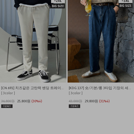
[CN.691] 치즈같은 고탄력 밴딩 트레이닝 슬랙스
[KDG.137] 숏/기본/롱 3타입 기장의 세미와이드 핀턱 밴딩 블루데님팬츠
[ 3color ]
[ 3color ]
36,800원
25,800원
(30%↓)
43,000원
29,800원
(31%↓)