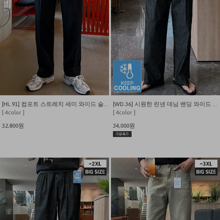
[HL.91] 컴포트 스트레치 세미 와이드 슬랙스
[WD.36] 시원한 린넨 데님 밴딩 와이드 팬츠
[ 4color ]
[ 4color ]
32,800원
34,000원