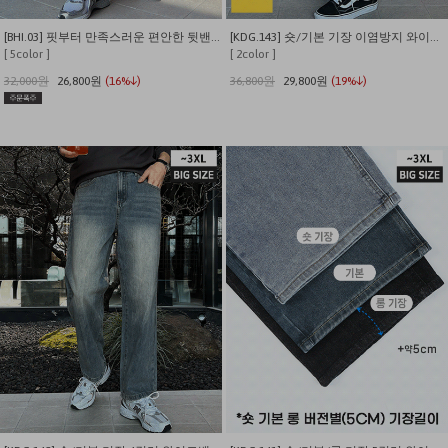
[BHI.03] 핏부터 만족스러운 편안한 뒷밴딩 롤업 9부 슬랙스
[KDG.143] 숏/기본 기장 이염방지 와이드밴딩 밑단스트링 생지 데님
[ 5color ]
[ 2color ]
32,000원
26,800원
(16%↓)
36,800원
29,800원
(19%↓)