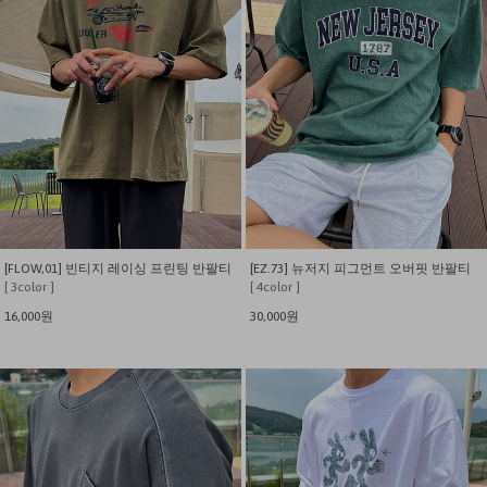
[FLOW,01] 빈티지 레이싱 프린팅 반팔티
[EZ.73] 뉴저지 피그먼트 오버핏 반팔티
[ 3color ]
[ 4color ]
16,000원
30,000원