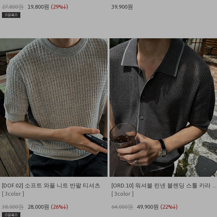
27,800원
19,800원
(29%↓)
39,900원
[DOF.02] 소프트 와플 니트 반팔 티셔츠
[ORD.10] 워셔블 린넨 블렌딩 스톨 카라 가디건
[ 3color ]
[ 3color ]
38,000원
28,000원
(26%↓)
64,000원
49,900원
(22%↓)