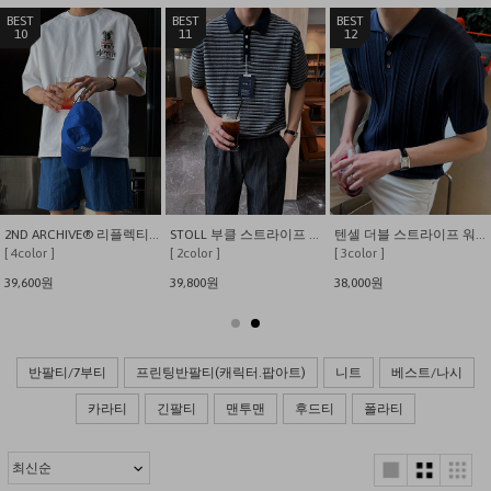
11
12
4
2ND ARCHIVE® 리플렉티브 베어 오버핏 반팔 티셔츠
STOLL 부클 스트라이프 카라 니트
텐셀 더블 스트라이프 워셔블 카라 반팔 니트
[ 2color ]
[ 3color ]
[ 6color ]
39,800원
38,000원
52,000원
반팔티/7부티
프린팅반팔티(캐릭터.팝아트)
니트
베스트/나시
카라티
긴팔티
맨투맨
후드티
폴라티