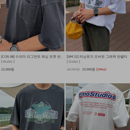
[COR.08] 수피마 피그먼트 워싱 포켓 반팔티
[SIM.13] 러닝토끼 오버핏 그래픽 반팔티
[ 4color ]
[ 3color ]
32,000원
28,900원
19,000원
(34%↓)