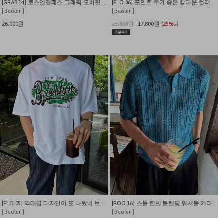
[GRAB.14] 로스엔젤레스 그래픽 오버핏 슬리브리스 나시
[FLO.06] 포인트 주기 좋은 캄다운 컬러나염 세미오버핏 반팔티
[ 3color ]
[ 3color ]
26,000원
23,800원
17,800원
(25%↓)
[FLO.05] 역대급 디자인이 또 나왔네 브루클린 크랙나염 반팔티
[ROO.16] 스톨 린넨 블렌딩 워셔블 카라 니트
[ 3color ]
[ 3color ]