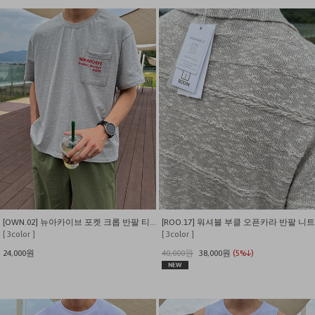
[OWN.02] 뉴아카이브 포켓 크롭 반팔 티셔츠
[ROO.17] 워셔블 부클 오픈카라 반팔 니트
[ 3color ]
[ 3color ]
24,000원
40,000원
38,000원
(5%↓)