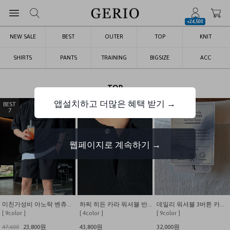
+24,500
NEW SALE
BEST
OUTER
TOP
KNIT
SHIRTS
PANTS
TRAINING
BIGSIZE
ACC
TOP
앱설치하고 더많은 혜택 받기 →
8
9
1
웹페이지로 계속하기 →
미친가성비 아노락 벤츄리 셋업
하찌 히든 카라 워셔블 반팔 니트
데일리 워셔블 3버튼 카라 반팔 니트
[ 4color ]
[ 9color ]
[ 8color ]
43,800원
32,000원
19,800
13,800원