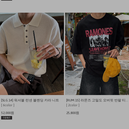
[SLG.14] 워셔블 린넨 블렌딩 카라 니트
[RUM.15] 라몬즈 고밀도 오버핏 반팔 티셔츠
[ 6color ]
[ 2color ]
52,000원
25,800원