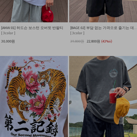
[ANW.01] 허드슨 보스턴 오버핏 반팔티
[BAGE.02] 부담 없는 가격으로 즐기는 데일리 나일론 셋업.
[ 3color ]
[ 3color ]
30,000원
39,800원
22,800원
(43%↓)