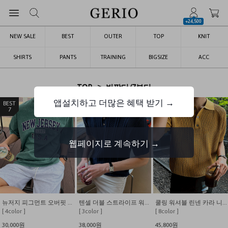
+24,500
NEW SALE
BEST
OUTER
TOP
KNIT
SHIRTS
PANTS
TRAINING
BIGSIZE
ACC
>
TOP
반팔티/7부티
앱설치하고 더많은 혜택 받기 →
1
2
3
웹페이지로 계속하기 →
잘나가서 반팔도 만든 냉동같은 시원함 쫀쫀와플 반팔 티셔츠
아이스분또 우주탐사래빗 반팔티 (짱귀여움)
워셔블 린넨 블렌딩 카
[ 8color ]
[ 2color ]
[ 6color ]
19,800
13,800원
29,800원
52,000원