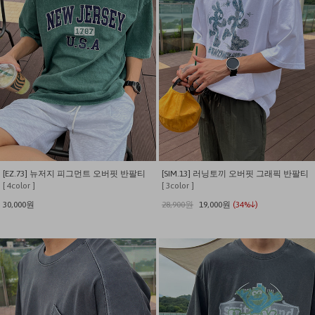
[EZ.73] 뉴저지 피그먼트 오버핏 반팔티
[SIM.13] 러닝토끼 오버핏 그래픽 반팔티
[ 4color ]
[ 3color ]
30,000원
28,900원
19,000원
(34%↓)