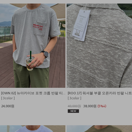
[OWN.02] 뉴아카이브 포켓 크롭 반팔 티셔츠
[ROO.17] 워셔블 부클 오픈카라 반팔 니트
[ 3color ]
[ 3color ]
24,000원
40,000원
38,000원
(5%↓)