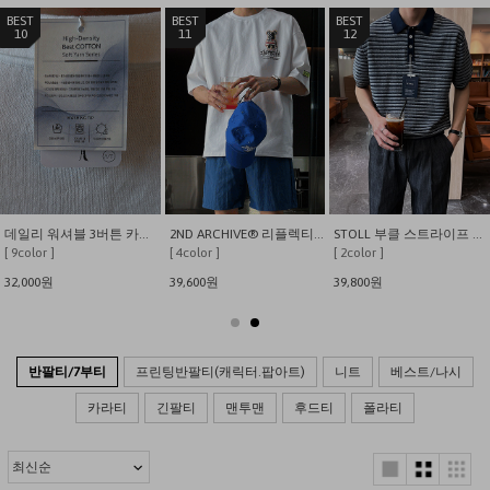
4
5
6
USA 수피마코튼 절개디테일 인생 반팔티
미친가성비 아노락 벤츄리 셋업
소프트 와플 니트 반팔
[ 12color ]
[ 9color ]
[ 3color ]
29,800원
47,600
23,800원
38,000
28,000원
반팔티/7부티
프린팅반팔티(캐릭터.팝아트)
니트
베스트/나시
카라티
긴팔티
맨투맨
후드티
폴라티