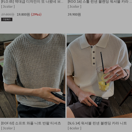
[FLO.05] 역대급 디자인이 또 나왔네 브루클린 크랙나염 반팔티
[ROO.16] 스톨 린넨 블렌딩 워셔블 카라 니트
[ 3color ]
[ 3color ]
27,800원
19,800원
(29%↓)
39,900원
[DOF.02] 소프트 와플 니트 반팔 티셔츠
[SLG.14] 워셔블 린넨 블렌딩 카라 니트
[ 3color ]
[ 6color ]