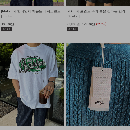
[MALR.02] 힐레인지 아웃도어 피그먼트 반팔 티셔츠
[FLO.06] 포인트 주기 좋은 캄다운 컬러나염 세미오버핏 반팔티
[ 3color ]
[ 3color ]
30,000원
23,800원
17,800원
(25%↓)