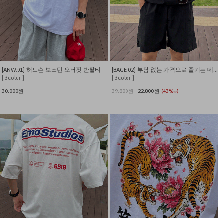
[ANW.01] 허드슨 보스턴 오버핏 반팔티
[BAGE.02] 부담 없는 가격으로 즐기는 데일리 나일론 셋업.
[ 3color ]
[ 3color ]
30,000원
39,800원
22,800원
(43%↓)