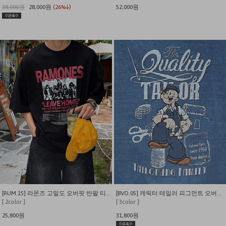
38,000원
28,000원
(26%↓)
52,000원
[RUM.15] 라몬즈 고밀도 오버핏 반팔 티셔츠
[BVO.05] 캐릭터 테일러 피그먼트 오버핏 반팔티
[ 2color ]
[ 3color ]
25,800원
31,800원