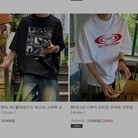
[PUL.01] 폴라로이드 락스타 그래픽 오버핏 반팔티
[ROG.12] 시큐어 오리진 오버핏 프린팅 반팔티
[ 2color ]
[ 4color ]
29,800원
28,900원
19,800원
(31%↓)