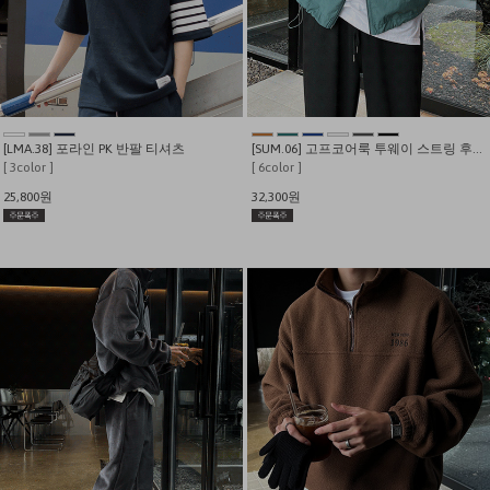
[LMA.38] 포라인 PK 반팔 티셔츠
[SUM.06] 고프코어룩 투웨이 스트링 후드 바람막이
[ 3color ]
[ 6color ]
25,800원
32,300원