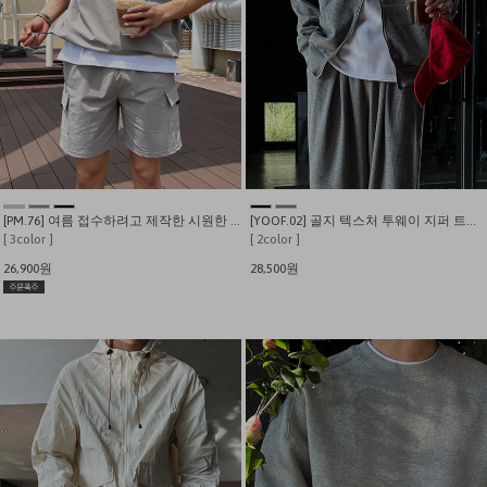
[PM.76] 여름 접수하려고 제작한 시원한 스판 윈드 스트링 반팔티
[YOOF.02] 골지 텍스처 투웨이 지퍼 트레이닝 후드집업
[ 3color ]
[ 2color ]
26,900원
28,500원