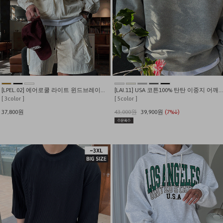
[LPEL.02] 에어로쿨 라이트 윈드브레이커 바람막이
[LAI.11] USA 코튼100% 탄탄 이중지 어깨넓어보이는 절개 맨투맨
[ 3color ]
[ 5color ]
37,800원
43,000원
39,900원
(7%↓)