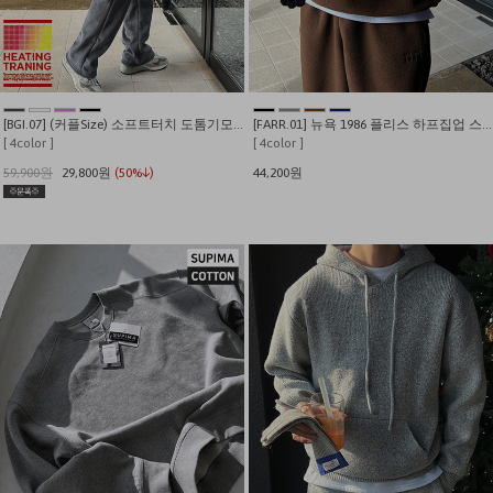
[BGI.07] (커플Size) 소프트터치 도톰기모 코듀로이 트레이닝 셋업
[FARR.01] 뉴욕 1986 플리스 하프집업 스트링 맨투맨
[ 4color ]
[ 4color ]
59,900원
29,800원
(50%↓)
44,200원