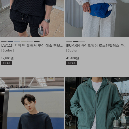
[LW.118] 각이 딱 잡혀서 핏이 예술 엠보주름 플리츠 7부티
[RUM.09] 바이오워싱 로스엔젤레스 쭈리기모 후드티
[ 6color ]
[ 3color ]
12,800원
41,400원