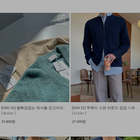
[ORD.01] 털빠짐없는 워셔블 앙고라모헤어 비스코스 니트 가디건
[SGN.15] 투웨이 스판 라운드 집업 니트 가디건
[ 8color ]
[ 5color ]
39,800원
27,000원