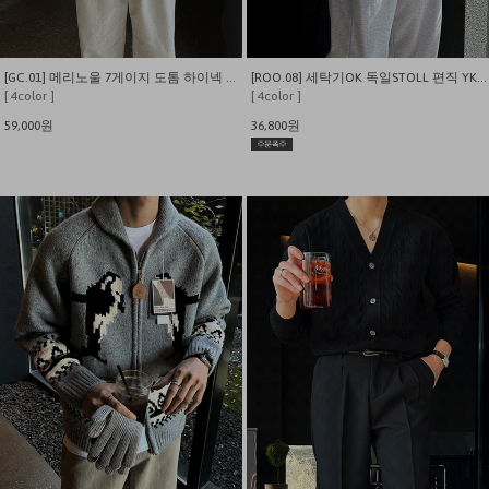
[GC.01] 메리노울 7게이지 도톰 하이넥 집업 니트
[ROO.08] 세탁기OK 독일STOLL 편직 YKK지퍼 투웨이 케이블 니트집업
[ 4color ]
[ 4color ]
59,000원
36,800원