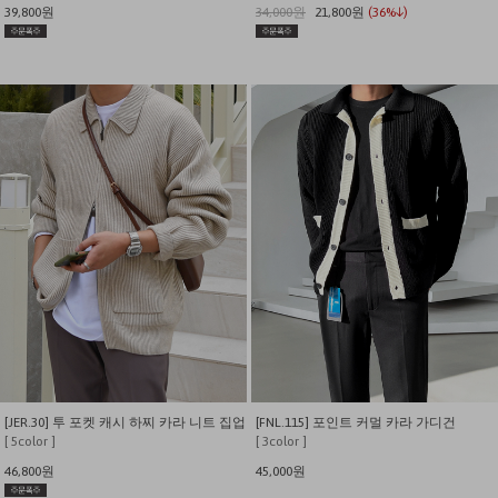
39,800원
34,000원
21,800원
(36%↓)
[JER.30] 투 포켓 캐시 하찌 카라 니트 집업
[FNL.115] 포인트 커멀 카라 가디건
[ 5color ]
[ 3color ]
46,800원
45,000원