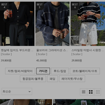
4
5
6
맨살에 입어도 부드러운 고급스런 입체 사선케이블 가디건
울브러쉬 그라데이션 스트라이프 크루 가디건
스타일링 마법사 시원한 부클 반팔 단가라 가디건
[ 5color ]
[ 3color ]
[ 5color ]
39,800원
45,000원
29,800원
자켓/점퍼/바람막이
가디건
후드/집업
코트/블레이져/수트
항공점퍼/블루종
패딩
레더자켓/무스탕