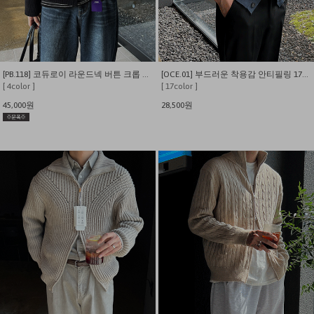
[PB.118] 코듀로이 라운드넥 버튼 크롭 가디건
[OCE.01] 부드러운 착용감 안티필링 17컬러 비스코스 브이넥 가디건
[ 4color ]
[ 17color ]
45,000원
28,500원