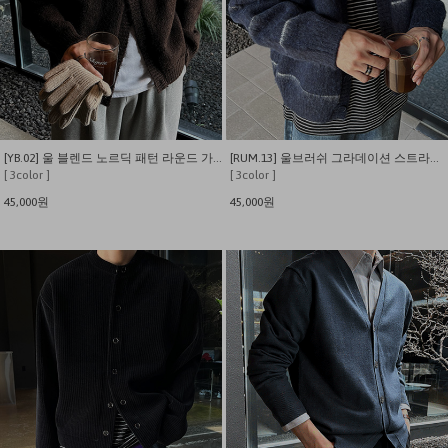
[YB.02] 울 블렌드 노르딕 패턴 라운드 가디건
[RUM.13] 울브러쉬 그라데이션 스트라이프 크루 가디건
[ 3color ]
[ 3color ]
45,000원
45,000원