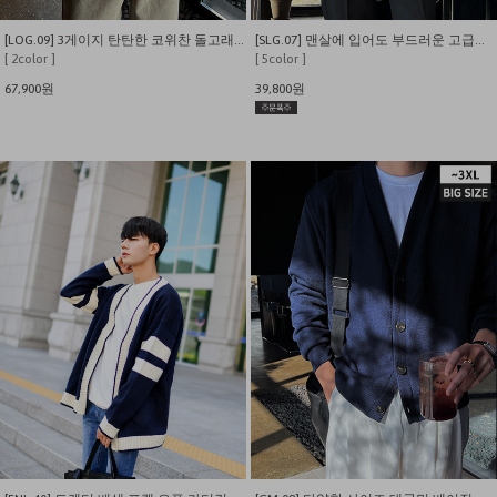
[LOG.09] 3게이지 탄탄한 코위찬 돌고래 니트 집업
[SLG.07] 맨살에 입어도 부드러운 고급스런 입체 사선케이블 가디건
[ 2color ]
[ 5color ]
67,900원
39,800원