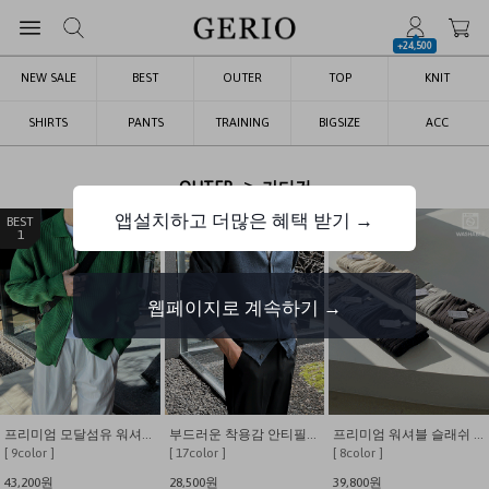
+24,500
NEW SALE
BEST
OUTER
TOP
KNIT
SHIRTS
PANTS
TRAINING
BIGSIZE
ACC
>
OUTER
가디건
앱설치하고 더많은 혜택 받기 →
1
2
3
웹페이지로 계속하기 →
프리미엄 모달섬유 워셔블 하찌 카라 니트 가디건
부드러운 착용감 안티필링 17컬러 비스코스 브이넥 가디건
프리미엄 워셔블 슬래쉬 입체 패턴 가디건
[ 9color ]
[ 17color ]
[ 8color ]
43,200원
28,500원
39,800원