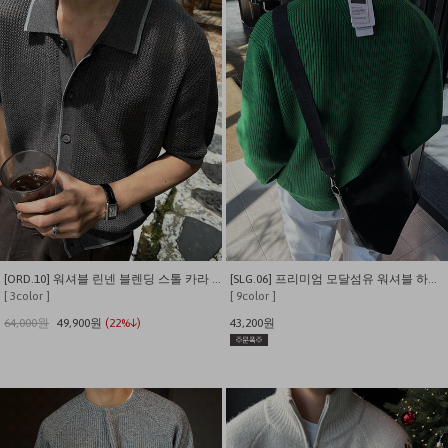
[ORD.10] 워셔블 린넨 블렌딩 스톨 카라 가디건
[SLG.06] 프리미엄 모달섬유 워셔블 하찌 카라 니트 가디건
[ 3color ]
[ 9color ]
64,000원
49,900원
(22%↓)
43,200원