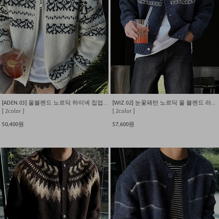
[ADEN.03] 울블렌드 노르딕 하이넥 집업 가디건
[WIZ.02] 눈꽃패턴 노르딕 울 블렌드 라운드 가디건
[ 2color ]
[ 2color ]
50,400원
57,600원