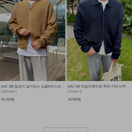
[JAC.08] 질감이 살아있는 심플&믹스보카시 집업 니트 가디건
[JAC.04] 데일리웨어로 추천 카라 단추 니트 가디건
[ 10color ]
[ 3color ]
34,200원
38,000원