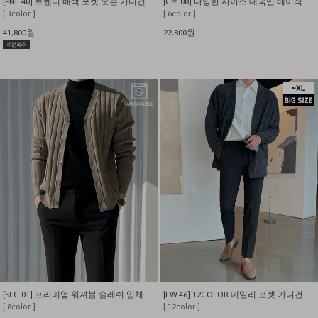
[FNL.40] 트렌디 배색 포켓 오픈 가디건
[CM.08] 다양한 사이즈 대국민 베이직 에센셜 가디건
[ 3color ]
[ 6color ]
41,800원
22,800원
[SLG.01] 프리미엄 워셔블 슬래쉬 입체 패턴 가디건
[LW.46] 12COLOR 데일리 포켓 가디건
[ 8color ]
[ 12color ]