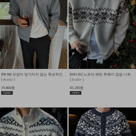
[PB.98] 모양이 망가지지 않는 독보적인 핏감 도톰 니트 자켓 가디건
[WEI.05] 노르딕 패턴 투웨이 집업 니트
[ 4color ]
[ 3color ]
39,800원
43,200원