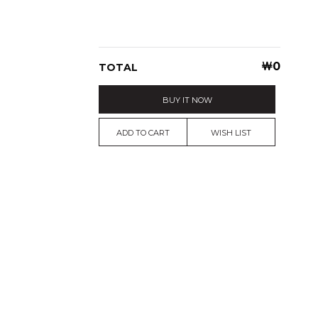
￦
0
TOTAL
BUY IT NOW
ADD TO CART
WISH LIST