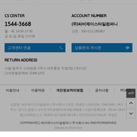
CS CENTER
ACCOUNT NUMBER
1544-3668
(주)씨비제이스타일컴퍼니
월 - 목 14:00-17:00
신한 : 100-031-185807
금,토,일,휴일 CLOSE
고객센터 연결
상품문의 게시판
RETURN ADDRESS
서울 동작구 신대방동 370-1 대한통운 직영2팀 (게리오)
CJ대한통운택배 1588-1255
이용안내
|
이용약관
|
개인정보처리방침
|
공지사항
|
PC버젼
APP
상점명 : 씨비제이스타일컴퍼니 주식회사
|
대표 :
최병진
|
대표전화 : 1544-3668
|
팩스 :
|
주소 : 경기도 광명시 소하로 190 광명G타워 B동 1008호
|
사업자등록번호 : 201-86-23653
|
통신판매업 신고 : 제2023-경기광명-0512호
|
개인정보관리책임자 : 최성민
COPYRIGHT(C)
씨비제이스타일컴퍼니 주식회사
ALL RIGHTS RESERVED.