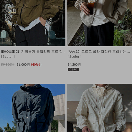
[EHOUSE.01] 기획특가 유틸리티 후드 점퍼
[AAA.10] 고르고 골라 결정한 후회없는 선택 투웨이 후드 윈드브레이커
[ 3color ]
[ 5color ]
59,800원
36,000원
(40%↓)
34,200원