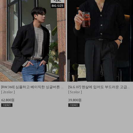
[RW.360] 심플하고 베이직한 싱글버튼 블레이져 자켓
[SLG.07] 맨살에 입어도 부드러운 고급스런 입체 사선케이블 가디건
[ 2color ]
[ 5color ]
62,800원
39,800원