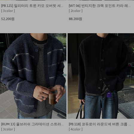
[PB.121] 밀리터리 트윈 카모 오버핏 셔츠자켓
[WT.06] 빈티지한 크랙 포인트 카라 레더 자켓
[ 3color ]
[ 2color ]
52,200원
88,200원
[RUM.13] 울브러쉬 그라데이션 스트라이프 크루 가디건
[PB.118] 코듀로이 라운드넥 버튼 크롭 가디건
[ 3color ]
[ 4color ]