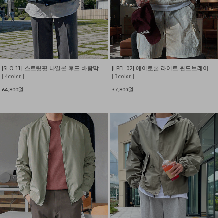
[SLO.11] 스트릿핏 나일론 후드 바람막이 자켓
[LPEL.02] 에어로쿨 라이트 윈드브레이커 바람막이
[ 4color ]
[ 3color ]
64,800원
37,800원