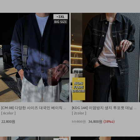
[CM.08] 다양한 사이즈 대국민 베이직 에센셜 가디건
[KDG.144] 이염방지 생지 투포켓 데님 자켓
[ 6color ]
[ 2color ]
22,800원
59,800원
36,800원
(38%↓)