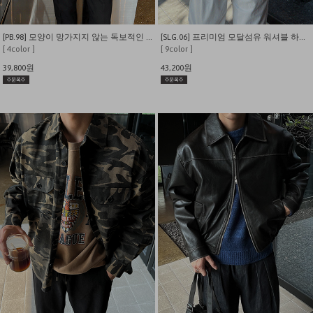
[PB.98] 모양이 망가지지 않는 독보적인 핏감 도톰 니트 자켓 가디건
[SLG.06] 프리미엄 모달섬유 워셔블 하찌 카라 니트 가디건
[ 4color ]
[ 9color ]
39,800원
43,200원