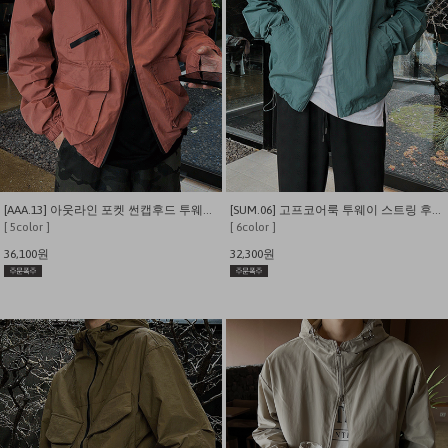
[AAA.13] 아웃라인 포켓 썬캡후드 투웨이 스트링 바람막이
[SUM.06] 고프코어룩 투웨이 스트링 후드 바람막이
[ 5color ]
[ 6color ]
36,100원
32,300원