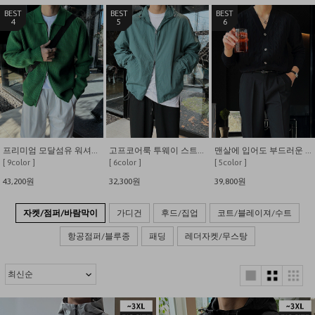
4
5
6
프리미엄 모달섬유 워셔블 하찌 카라 니트 가디건
고프코어룩 투웨이 스트링 후드 바람막이
맨살에 입어도 부드러운 고급스런 입체 사선케이블 가디건
[ 9color ]
[ 6color ]
[ 5color ]
43,200원
32,300원
39,800원
자켓/점퍼/바람막이
가디건
후드/집업
코트/블레이져/수트
항공점퍼/블루종
패딩
레더자켓/무스탕