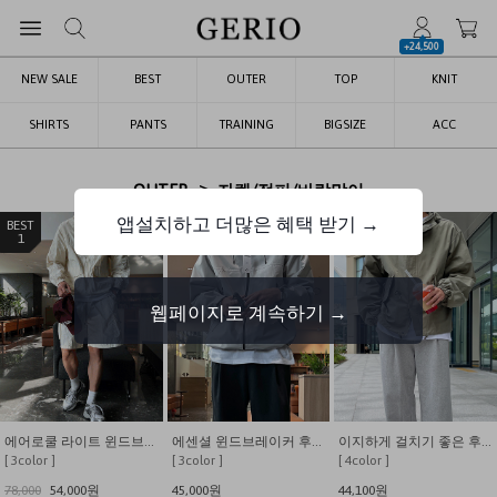
+24,500
NEW SALE
BEST
OUTER
TOP
KNIT
SHIRTS
PANTS
TRAINING
BIGSIZE
ACC
>
OUTER
자켓/점퍼/바람막이
앱설치하고 더많은 혜택 받기 →
1
2
3
웹페이지로 계속하기 →
에어로쿨 라이트 윈드브레이커 셋업
에센셜 윈드브레이커 후드 자켓
이지하게 걸치기 좋은 후드 숏 야상자켓
[ 3color ]
[ 3color ]
[ 4color ]
78,000
54,000원
45,000원
44,100원