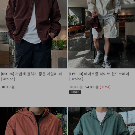
[RSC.80] 가볍게 걸치기 좋은 데일리 바람막이
[LPEL.04] 에어로쿨 라이트 윈드브레이커 셋업
[ 4color ]
[ 3color ]
30,800원
78,000원
54,000원
(31%↓)