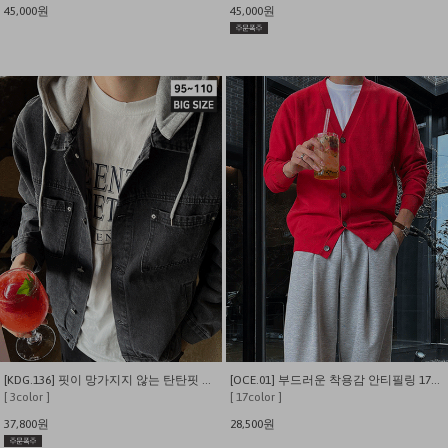
45,000원
45,000원
[KDG.136] 핏이 망가지지 않는 탄탄핏 후드 탈부착 데님자켓
[OCE.01] 부드러운 착용감 안티필링 17컬러 비스코스 브이넥 가디건
[ 3color ]
[ 17color ]
37,800원
28,500원