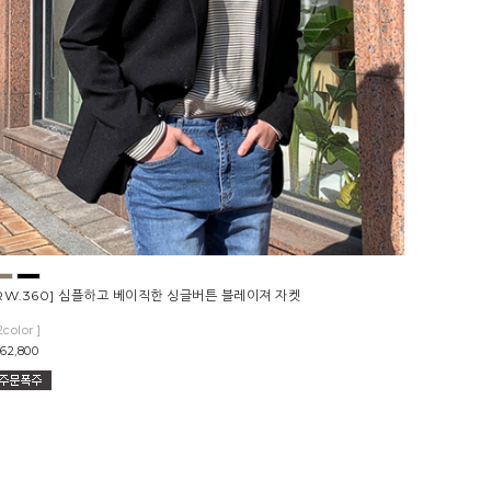
RW.360] 심플하고 베이직한 싱글버튼 블레이져 자켓
2color ]
62,800