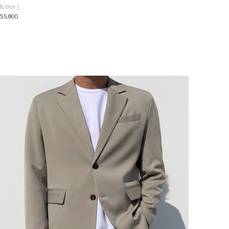
3color ]
55,800