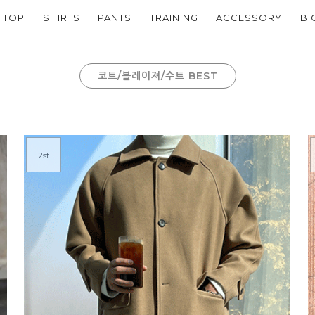
TOP
SHIRTS
PANTS
TRAINING
ACCESSORY
BI
코트/블레이져/수트 BEST
2st