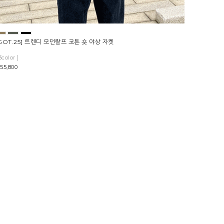
GOT.25] 트렌디 모던랄프 코튼 숏 야상 자켓
3color ]
55,800