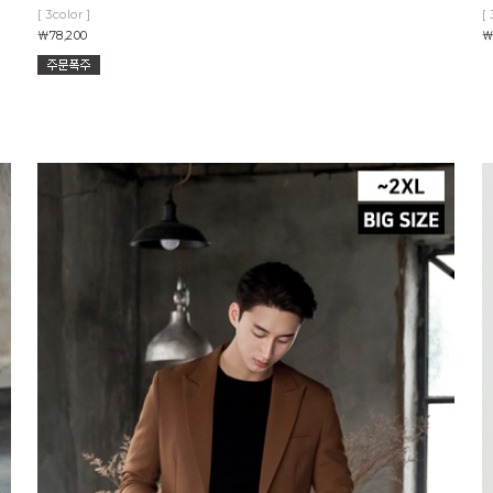
[ 3color ]
[ 
￦78,200
￦