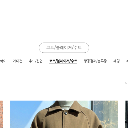
코트/블레이져/수트
람막이
가디건
후드/집업
코트/블레이져/수트
항공점퍼/블루종
패딩
N