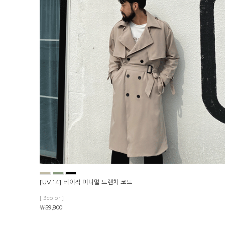
[UV.14] 베이직 미니멀 트렌치 코트
[ 3color ]
￦59,800