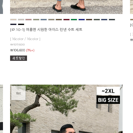
[
[IP.10-1] 여름엔 시원한 아이스 린넨 수트 세트
[ 
[ 16color / 16color ]
￦
￦107,600
(1%↓)
￦106,600
8st