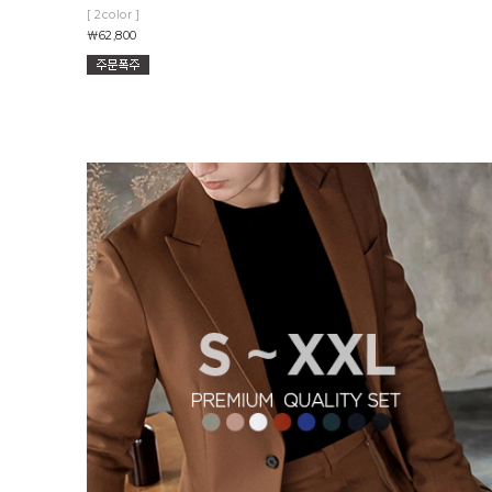
[ 2color ]
￦62,800