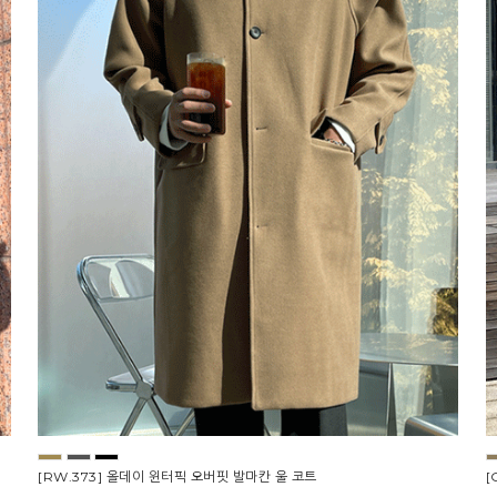
[RW.373] 올데이 윈터픽 오버핏 발마칸 울 코트
[