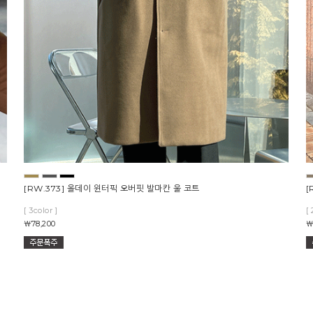
[RW.373] 올데이 윈터픽 오버핏 발마칸 울 코트
[
[ 3color ]
[ 
￦78,200
￦