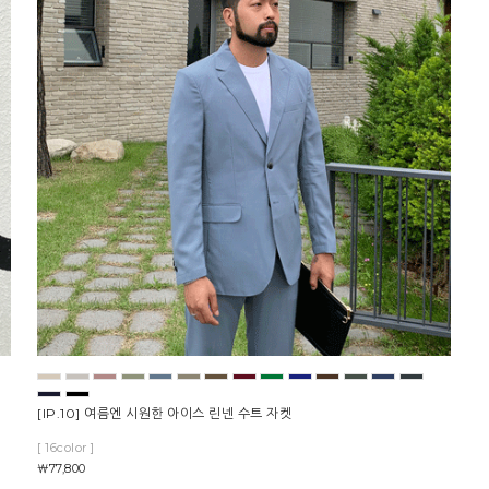
[IP.10] 여름엔 시원한 아이스 린넨 수트 자켓
[ 16color ]
￦77,800