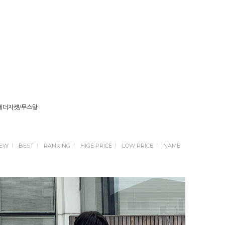
레더자켓/무스탕
EW
BEST
RANKING
HIGE PRICE
LOW PRICE
NAME