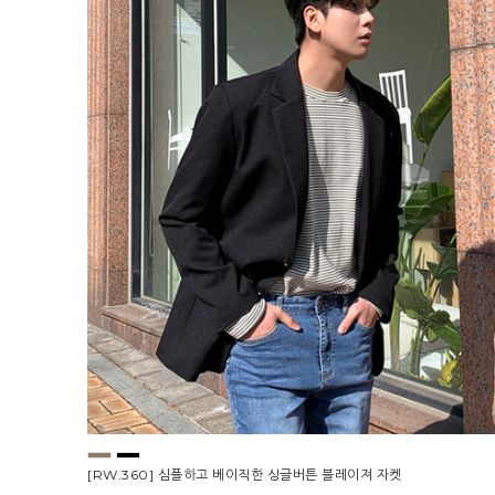
[RW.360] 심플하고 베이직한 싱글버튼 블레이져 자켓