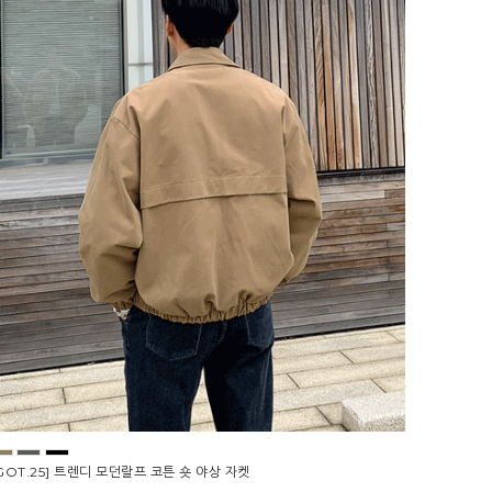
GOT.25] 트렌디 모던랄프 코튼 숏 야상 자켓