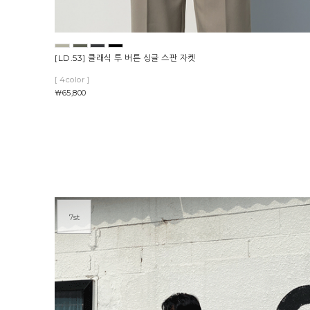
[LD.53] 클래식 투 버튼 싱글 스판 자켓
[ 4color ]
￦65,800
7st