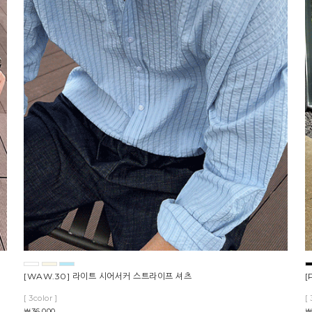
[WAW.30] 라이트 시어서커 스트라이프 셔츠
[
[ 3color ]
[ 
￦36,000
￦