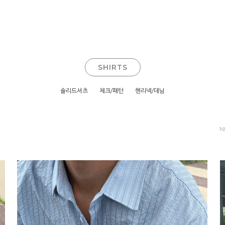
SHIRTS
솔리드셔츠
체크/패턴
헨리넥/데님
N