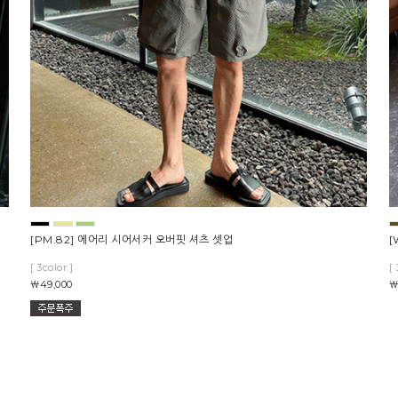
[PM.82] 에어리 시어서커 오버핏 셔츠 셋업
[
[ 3color ]
[ 
￦49,000
￦