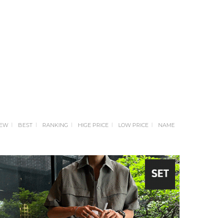
EW
BEST
RANKING
HIGE PRICE
LOW PRICE
NAME