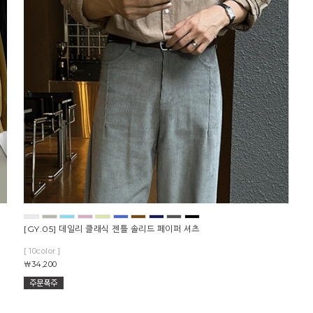
[GY.05] 데일리 클래식 젠틀 솔리드 페이퍼 셔츠
[ 10color ]
￦34,200