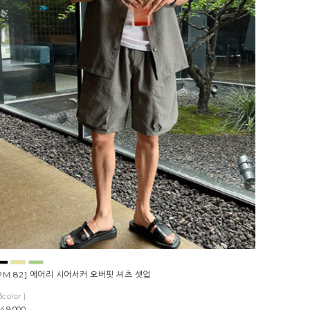
PM.82] 에어리 시어서커 오버핏 셔츠 셋업
3color ]
49,000