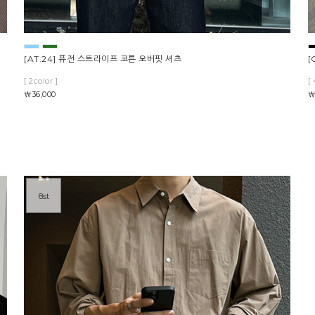
[AT.24] 퓨전 스트라이프 코튼 오버핏 셔츠
[
[ 2color ]
[ 
￦36,000
￦
8st