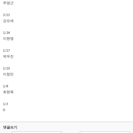
주영근
3/13
강모세
1/24
이현명
1/17
박우진
1/10
이창민
1/8
최현묵
1/3
D
댓글쓰기