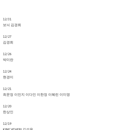
12/31
보늬 김경희
12/27
김경희
12/26
박미란
12/24
현경미
12/21
최문정 이민지 이다인 이한정 이혜린 이미영
12/20
한상인
12/19
KIMCATHERI 김성용