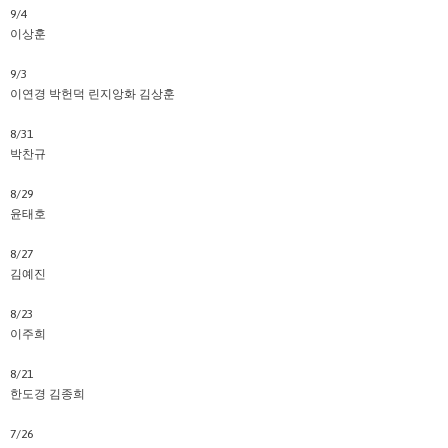
9/4
이상훈
9/3
이연경 박헌덕 린지앙화 김상훈
8/31
박찬규
8/29
윤태호
8/27
김예진
8/23
이주희
8/21
한도경 김종희
7/26