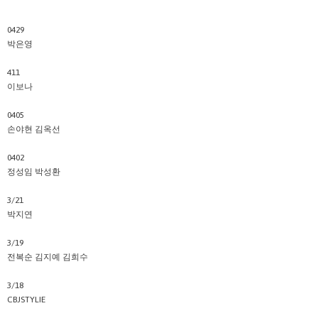
0429
박은영
411
이보나
0405
손야현 김옥선
0402
정성임 박성환
3/21
박지연
3/19
전복순 김지예 김희수
3/18
CBJSTYLIE