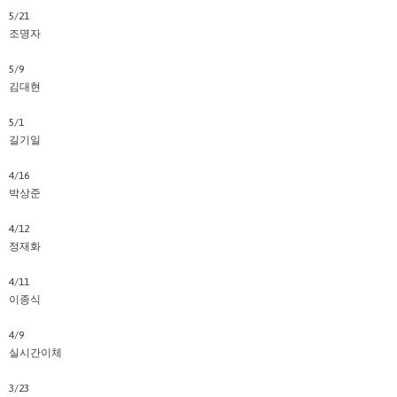
5/21
조명자
5/9
김대현
5/1
길기일
4/16
박상준
4/12
정재화
4/11
이종식
4/9
실시간이체
3/23