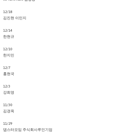
12/18
김진현 이민지
12/14
한현규
12/10
한지민
12/7
홍현국
12/3
강희영
11/30
김경옥
11/29
댑스터모임 주식회사루인기업