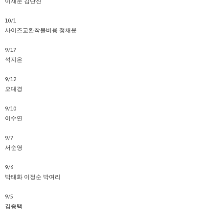
이재문 김단진
10/1
사이즈교환착불비용 정채윤
9/17
석지은
9/12
오대경
9/10
이수연
9/7
서순영
9/6
박태화 이정순 박여리
9/5
김종택