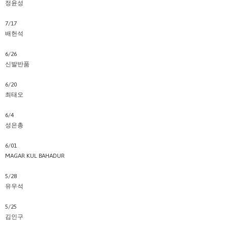
정윤성
7/17
배헌석
6/26
신발반품
6/20
최태오
6/4
성은총
6/01
MAGAR KUL BAHADUR
5/28
유우석
5/25
김인구