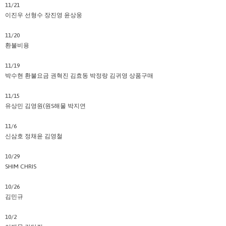
11/21
이진우 선형수 장진영 윤상웅
11/20
환불비용
11/19
박수현 환불요금 권혁진 김효동 박정랑 김귀영 상품구매
11/15
유상민 김영원(원S해물 박지연
11/6
신삼호 정채윤 김영철
10/29
SHIM CHRIS
10/26
김민규
10/2