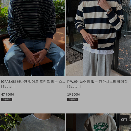
[GRAB.08] 하나만 입어도 포인트 되는 스트라이프 맨투맨
[YW.09] 늘어짐 없는 탄탄시보리 베이직 단가라 맨투맨
[ 5color ]
[ 3color ]
47,900원
19,800원