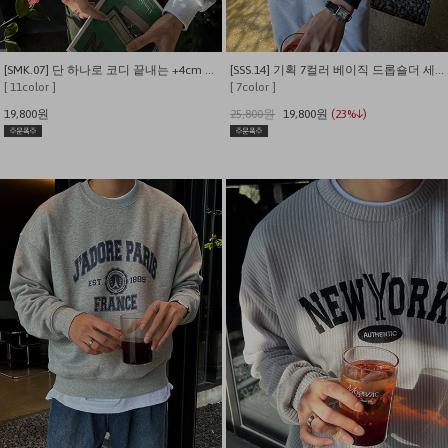
[SMK.07] 단 하나로 코디 끝내는 +4cm 레이어드 맨투맨
[SSS.14] 기획 7컬러 베이직 드롭숄더 세미오버핏 맨투맨
[ 11color ]
[ 7color ]
19,800원
25,800원
19,800원
(23%↓)