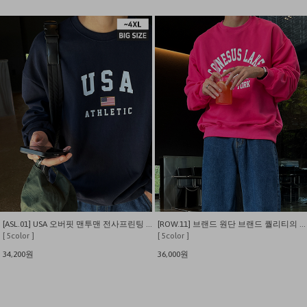
[ASL.01] USA 오버핏 맨투맨 전사프린팅 티셔츠
[ROW.11] 브랜드 원단 브랜드 퀄리티의 코네서스 오버 맨투맨
[ 5color ]
[ 5color ]
34,200원
36,000원