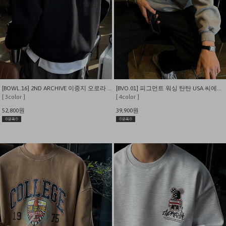
[BOWL.16] 2ND ARCHIVE 이중지 오로라 반사 프린팅 엠보자수 맨투맨
[BVO.01] 피그먼트 워싱 탄탄 USA 씨에스타 맨투맨
[ 3color ]
[ 4color ]
52,800원
39,900원