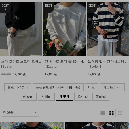
4
5
6
소매 포인트 스트링 오버핏 니트 맨투맨
단 하나로 코디 끝내는 +4cm 레이어드 맨투맨
늘어짐 없는 탄탄시보리 베이직 단가라 맨투맨
[ 3color ]
[ 11color ]
[ 3color ]
38,000
19,000원
19,800원
19,800원
반팔티/7부티
프린팅반팔티(캐릭터.팝아트)
니트
베스트/나시
카라티
긴팔티
맨투맨
후드티
폴라티