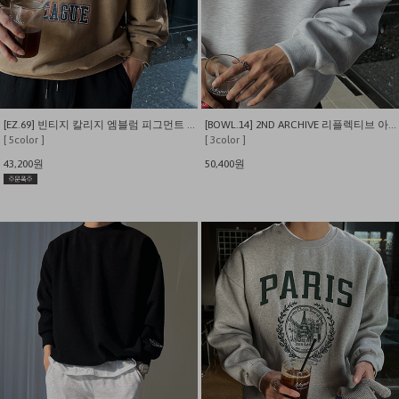
[EZ.69] 빈티지 칼리지 엠블럼 피그먼트 맨투맨
[BOWL.14] 2ND ARCHIVE 리플렉티브 아메리카베어 이중지 맨투맨
[ 5color ]
[ 3color ]
43,200원
50,400원