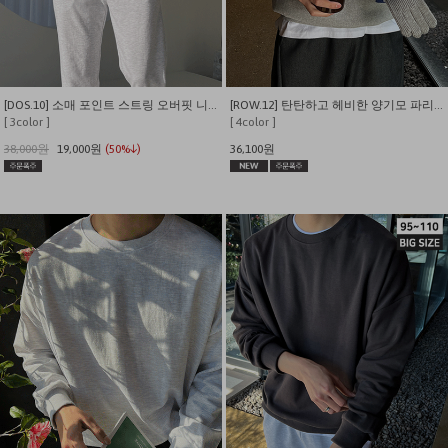
[DOS.10] 소매 포인트 스트링 오버핏 니트 맨투맨
[ROW.12] 탄탄하고 헤비한 양기모 파리스 월계수 맨투맨
[ 3color ]
[ 4color ]
38,000원
19,000원
(50%↓)
36,100원