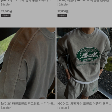
[TAC.72] 이지하게 입기 좋은 자수 레터링 기모 맨투맨
[SR.04] 데일리 14COLOR 특양면 맨투맨 티셔츠
[ 4color ]
[ 14color ]
28,500원
17,800원
[WD.26] 라인포인트 피그먼트 수피마 원단 맨투맨
[GOO.01] 와펜자수 포인트 이중지 맨투맨 티셔츠
[ 3color ]
[ 3color ]