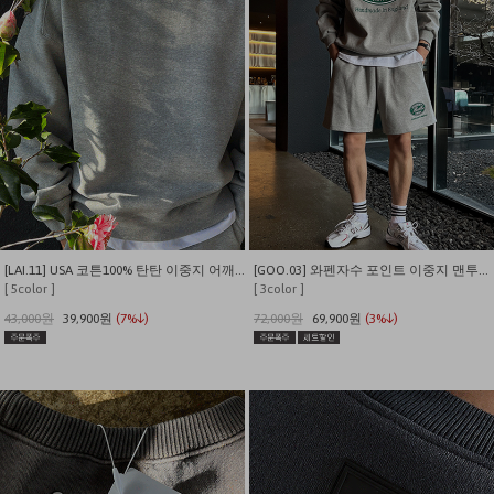
[LAI.11] USA 코튼100% 탄탄 이중지 어깨넓어보이는 절개 맨투맨
[GOO.03] 와펜자수 포인트 이중지 맨투맨 반바지 셋업
[ 5color ]
[ 3color ]
43,000원
39,900원
(7%↓)
72,000원
69,900원
(3%↓)