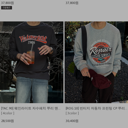
37,800원
37,800원
[TAC.90] 웨인라이트 자수패치 쭈리 맨투맨
[ROG.10] 빈티지 자동차 프린팅 CP 쭈리 맨투맨
[ 4color ]
[ 3color ]
28,500원
30,400원