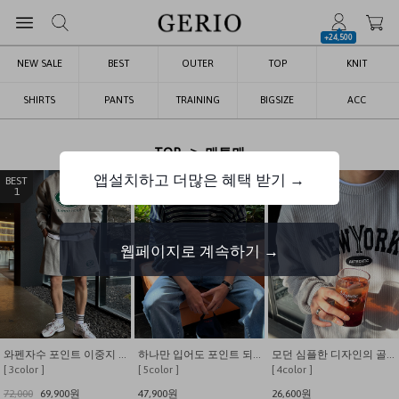
+24,500
NEW SALE
BEST
OUTER
TOP
KNIT
SHIRTS
PANTS
TRAINING
BIGSIZE
ACC
>
TOP
맨투맨
앱설치하고 더많은 혜택 받기 →
1
2
3
웹페이지로 계속하기 →
와펜자수 포인트 이중지 맨투맨 반바지 셋업
하나만 입어도 포인트 되는 스트라이프 맨투맨
모던 심플한 디자인의 골지니트 뉴욕자수 맨투맨
[ 3color ]
[ 5color ]
[ 4color ]
72,000
69,900원
47,900원
26,600원