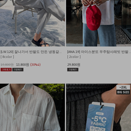
[LW.120] 잘나가서 반팔도 만든 냉동같은 시원함 쫀쫀와플 반팔 티셔츠
[ANA.19] 아이스분또 우주탐사래빗 반팔티 (짱귀여움)
[ 8color ]
[ 2color ]
19,800원
13,800원
(30%↓)
29,800원