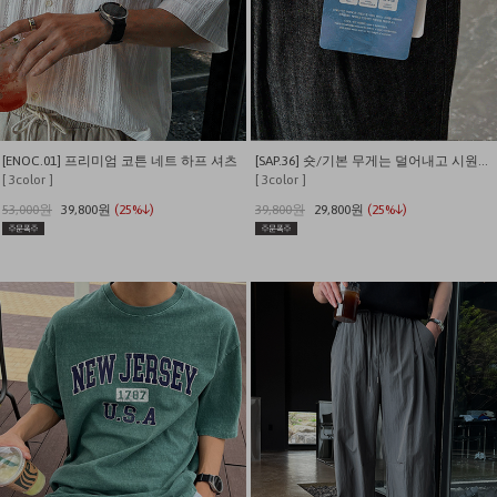
[ENOC.01] 프리미엄 코튼 네트 하프 셔츠
[SAP.36] 숏/기본 무게는 덜어내고 시원함만 남긴 쿨링 밴딩 데님
[ 3color ]
[ 3color ]
53,000원
39,800원
(25%↓)
39,800원
29,800원
(25%↓)