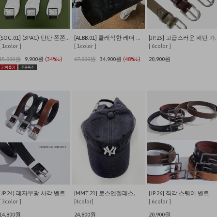
[SOC.01] (3PAC) 탄탄 쫀쫀 발이 편안한 쿠셔닝 사계절 데일리양말
[ALBB.01] 클래식한 레더 크로스 보스턴백
[JP.25] 고
[ 1color ]
[ 1color ]
[ 6color ]
15,000원
9,900원
(34%↓)
67,000원
34,900원
(48%↓)
20,900원
[JP.24] 레자무광 사각 벨트
[MMT.21] 로스엔젤레스, 뉴욕 워싱 캡
[JP.26] 직각 스퀘어 벨트
[ 3color ]
[4color]
[ 6color ]
14,800원
24,800원
20,900원