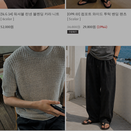
[SLG.14] 워셔블 린넨 블렌딩 카라 니트
[OPR.03] 컴포트 와이드 투턱 밴딩 팬츠
[ 6color ]
[ 5color ]
52,000원
36,800원
29,800원
(19%↓)