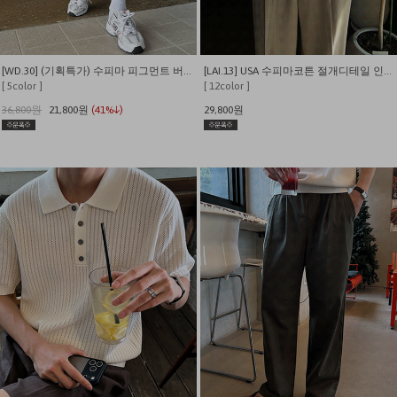
[WD.30] (기획특가) 수피마 피그먼트 버뮤다 와이드 쇼츠
[LAI.13] USA 수피마코튼 절개디테일 인생 반팔티
[ 5color ]
[ 12color ]
36,800원
21,800원
(41%↓)
29,800원