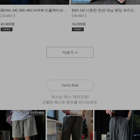
[BOWL.04] 2ND ARCHIVE® 리플렉티브 레터링베어 오버핏 반팔 티셔츠
[WD.36] 시원한 린넨 데님 밴딩 와이드 팬츠
[ 3color ]
[ 4color ]
43,800원
34,000원
더보기
Pants Best
역시는 역시. 게리오핏!
선별된 베스트 팬츠를 만나보세요.