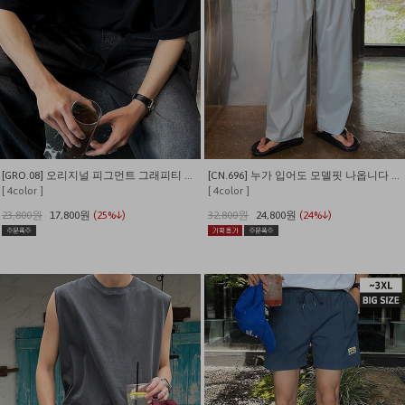
[GRO.08] 오리지널 피그먼트 그래피티 티셔츠
[CN.696] 누가 입어도 모델핏 나옵니다 나일론 카고 밴딩 와이드팬츠
[ 4color ]
[ 4color ]
23,800원
17,800원
(25%↓)
32,800원
24,800원
(24%↓)