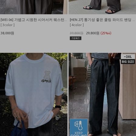
[WEI.06] 가볍고 시원한 시어서커 웨스턴 반팔 셔츠
[HEN.27] 통기성 좋은 쿨링 와이드 밴딩 슬랙스
[ 3color ]
[ 4color ]
38,000원
39,800원
29,800원
(25%↓)