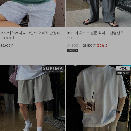
[EZ.73] 뉴저지 피그먼트 오버핏 반팔티
[PIT.07] 차르르 벌룬 와이드 밴딩팬츠
[ 4color ]
[ 3color ]
30,000원
34,800원
23,800원
(32%↓)