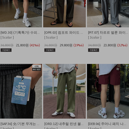
[WD.30] (기획특가) 수피마 피그먼트 버뮤다 와이드 쇼츠
[OPR.03] 컴포트 와이드 투턱 밴딩 팬츠
[PIT.07] 차르르 벌룬 와이드 밴딩팬츠
[ 5color ]
[ 5color ]
[ 3color ]
36,800원
21,800원
(41%↓)
36,800원
29,800원
(19%↓)
34,800원
23,800원
(32%↓)
[SAP.36] 숏/기본 무게는 덜어내고 시원함만 남긴 쿨링 밴딩 데님
[ORD.12] 내추럴 린넨 블렌딩 밴딩 와이드 팬츠
[DEB.06] 주머니 패치 나일론 이지 밴딩 반바지
[ 3color ]
[ 4color ]
[ 5color ]