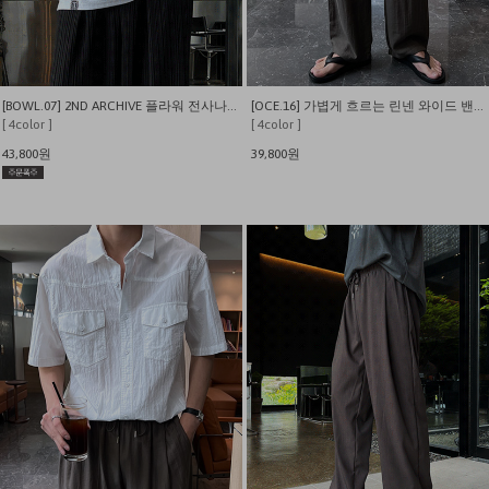
[BOWL.07] 2ND ARCHIVE 플라워 전사나염 오버핏 반팔티
[OCE.16] 가볍게 흐르는 린넨 와이드 밴딩 팬츠
[ 4color ]
[ 4color ]
43,800원
39,800원