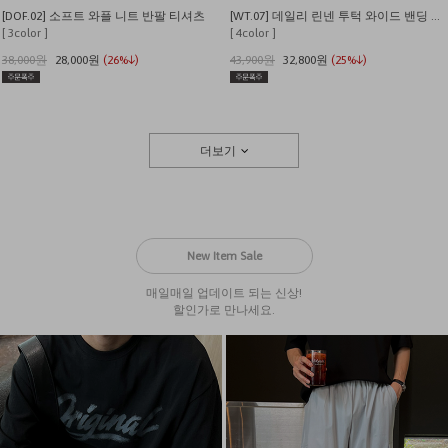
[DOF.02] 소프트 와플 니트 반팔 티셔츠
[WT.07] 데일리 린넨 투턱 와이드 밴딩 팬츠
[ 3color ]
[ 4color ]
38,000원
28,000원
(26%↓)
43,900원
32,800원
(25%↓)
더보기
New Item Sale
매일매일 업데이트 되는 신상!
할인가로 만나세요.