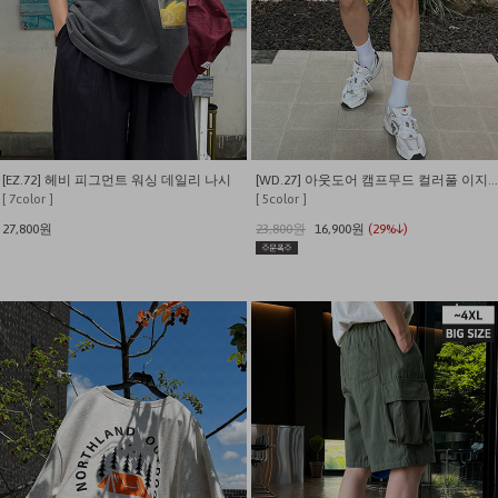
[EZ.72] 헤비 피그먼트 워싱 데일리 나시
[WD.27] 아웃도어 캠프무드 컬러풀 이지 쇼츠
[ 7color ]
[ 5color ]
27,800원
23,800원
16,900원
(29%↓)