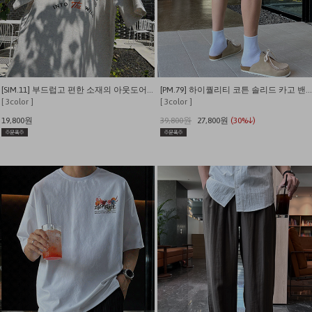
[SIM.11] 부드럽고 편한 소재의 아웃도어 캠퍼 반팔티
[PM.79] 하이퀄리티 코튼 솔리드 카고 밴딩 내추럴핏 반바지
[ 3color ]
[ 3color ]
19,800원
39,800원
27,800원
(30%↓)