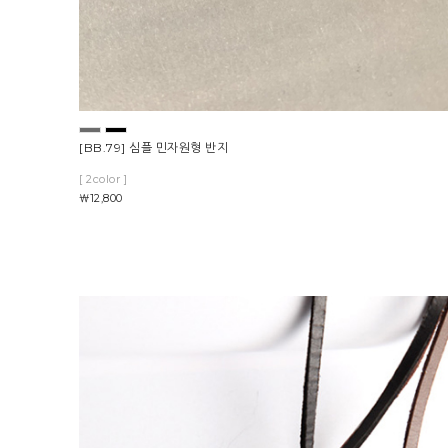
[BB.79] 심플 민자원형 반지
[ 2color ]
￦12,800