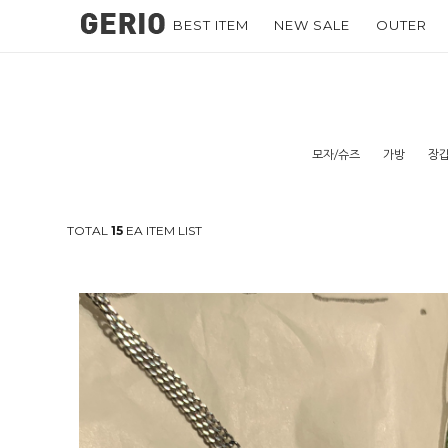
BEST ITEM
NEW SALE
OUTER
모자/슈즈
가방
장갑
TOTAL
15
EA ITEM LIST