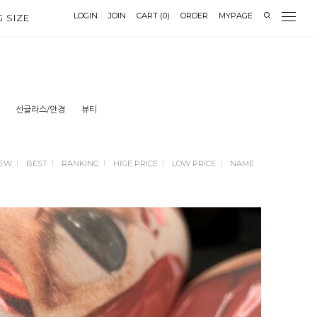
LOGIN
JOIN
CART
(
0
)
ORDER
MYPAGE
G SIZE
선글라스/안경
뷰티
EW
BEST
RANKING
HIGE PRICE
LOW PRICE
NAME