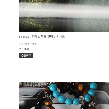
[BB.66] 유광 & 무광 컷팅 반지세트
1+1 SET ITEM
￦9,800