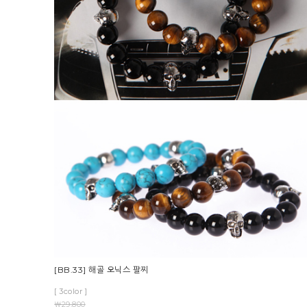
[BB.33] 해골 오닉스 팔찌
[ 3color ]
￦29,800