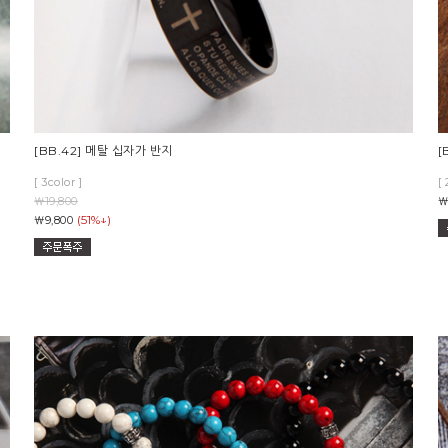
[BB.42] 메탈 십자가 반지
[
[ 3color ]
[ 
￦19,800
￦
(51%↓)
￦9,800