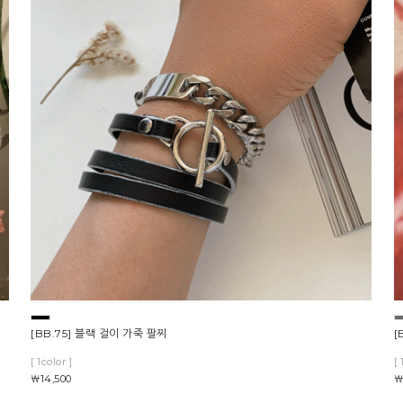
[BB.75] 블랙 걸이 가죽 팔찌
[
[ 1color ]
[ 
￦14,500
￦