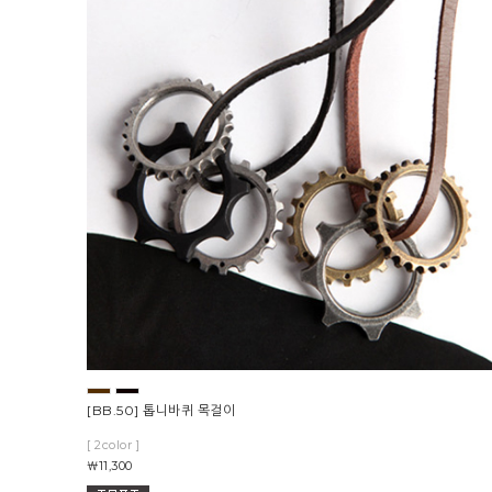
[BB.50] 톱니바퀴 목걸이
[ 2color ]
￦11,300