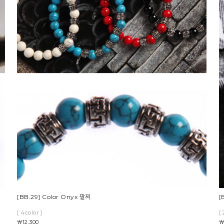
[BB.29] Color Onyx 팔찌
[
[ 4color ]
[ 
￦12,300
￦