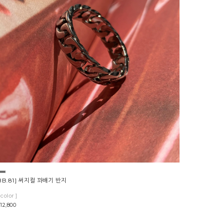
BB.81] 써지컬 꽈배기 반지
1color ]
12,800