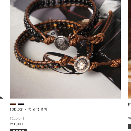
[
[BB.32] 가죽 원석 팔찌
1
[ 2color ]
￦
￦18,000