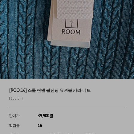
[ROO.16] 스톨 린넨 블렌딩 워셔블 카라 니트
[ 3color ]
39,900
원
판매가
적립금
1%