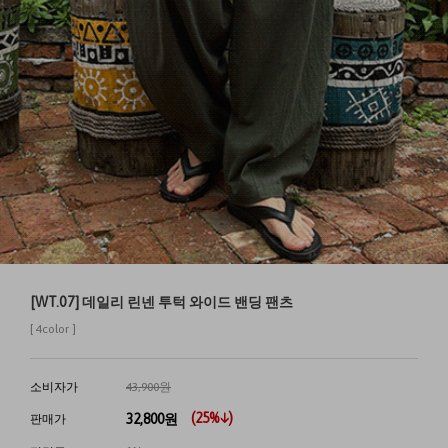
[WT.07] 데일리 린넨 투턱 와이드 밴딩 팬츠
[ 4color ]
소비자가
43,900원
(
25
%↓)
32,800
원
판매가