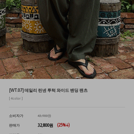
[WT.07] 데일리 린넨 투턱 와이드 밴딩 팬츠
[ 4color ]
소비자가
43,900원
(
25
%↓)
32,800
원
판매가