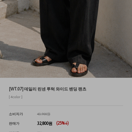
[WT.07] 데일리 린넨 투턱 와이드 밴딩 팬츠
[ 4color ]
소비자가
43,900원
(
25
%↓)
32,800
원
판매가