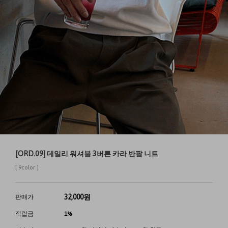
[ORD.09] 데일리 워셔블 3버튼 카라 반팔 니트
[ 9color ]
32,000
원
판매가
적립금
1%