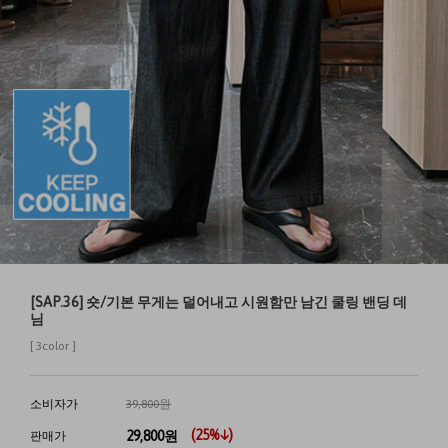
[SAP.36] 숏/기본 무게는 덜어내고 시원함만 남긴 쿨링 밴딩 데
님
[ 3color ]
소비자가
39,800원
(
25
%↓)
29,800
원
판매가