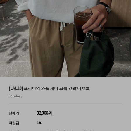
[LAI.18] 프리미엄 와플 세미 크롭 긴팔 티셔츠
[ 6color ]
32,300
원
판매가
적립금
1%