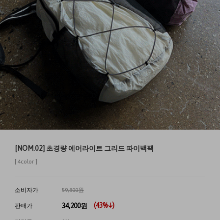
[NOM.02] 초경량 에어라이트 그리드 파이백팩
[ 4color ]
소비자가
59,800원
(
43
%↓)
34,200
원
판매가