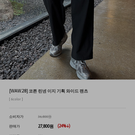
[WAW.28] 코튼 린넨 이지 기획 와이드 팬츠
[ 6color ]
소비자가
36,800원
(
24
%↓)
27,800
원
판매가