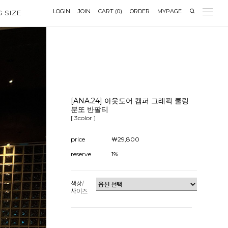
LOGIN
JOIN
CART
(
0
)
ORDER
MYPAGE
G SIZE
[ANA.24] 아웃도어 캠퍼 그래픽 쿨링
분또 반팔티
[ 3color ]
price
￦29,800
reserve
1%
색상/
사이즈