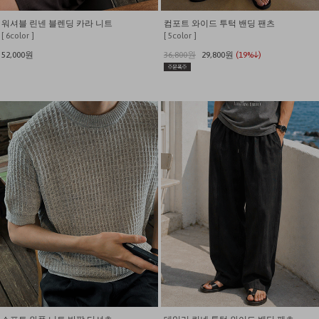
워셔블 린넨 블렌딩 카라 니트
컴포트 와이드 투턱 밴딩 팬츠
[ 6color ]
[ 5color ]
52,000원
36,800원
29,800원
(19%↓)