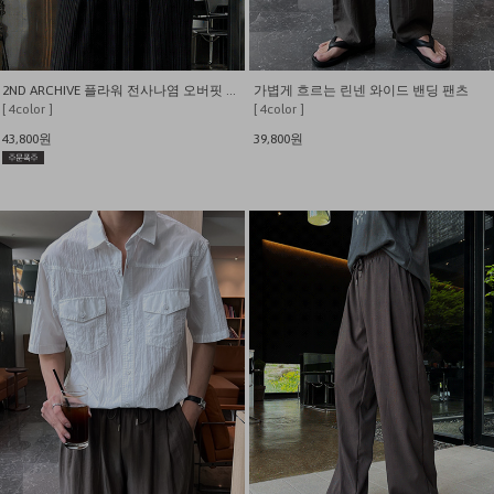
2ND ARCHIVE 플라워 전사나염 오버핏 반팔티
가볍게 흐르는 린넨 와이드 밴딩 팬츠
[ 4color ]
[ 4color ]
43,800원
39,800원