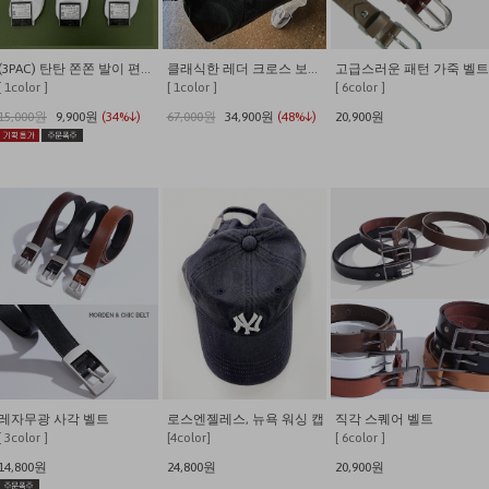
(3PAC) 탄탄 쫀쫀 발이 편안한 쿠셔닝 사계절 데일리양말
클래식한 레더 크로스 보스턴백
고급스러운 패턴 가죽 벨트
[ 1color ]
[ 1color ]
[ 6color ]
15,000원
9,900원
(34%↓)
67,000원
34,900원
(48%↓)
20,900원
레자무광 사각 벨트
로스엔젤레스, 뉴욕 워싱 캡
직각 스퀘어 벨트
[ 3color ]
[4color]
[ 6color ]
14,800원
24,800원
20,900원