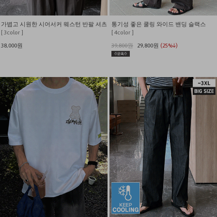
가볍고 시원한 시어서커 웨스턴 반팔 셔츠
통기성 좋은 쿨링 와이드 밴딩 슬랙스
[ 3color ]
[ 4color ]
38,000원
39,800원
29,800원
(25%↓)