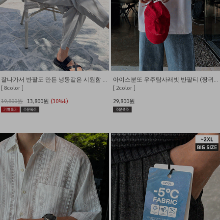
잘나가서 반팔도 만든 냉동같은 시원함 쫀쫀와플 반팔 티셔츠
아이스분또 우주탐사래빗 반팔티 (짱귀여움)
[ 8color ]
[ 2color ]
19,800원
13,800원
(30%↓)
29,800원