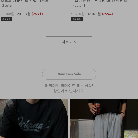
소프트 와플 니트 반팔 티셔츠
데일리 린넨 투턱 와이드 밴딩 팬츠
[ 3color ]
[ 4color ]
38,000원
28,000원
(26%↓)
43,900원
32,800원
(25%↓)
더보기
New Item Sale
매일매일 업데이트 되는 신상!
할인가로 만나세요.