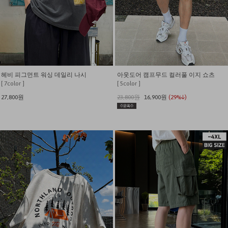
헤비 피그먼트 워싱 데일리 나시
아웃도어 캠프무드 컬러풀 이지 쇼츠
[ 7color ]
[ 5color ]
27,800원
23,800원
16,900원
(29%↓)