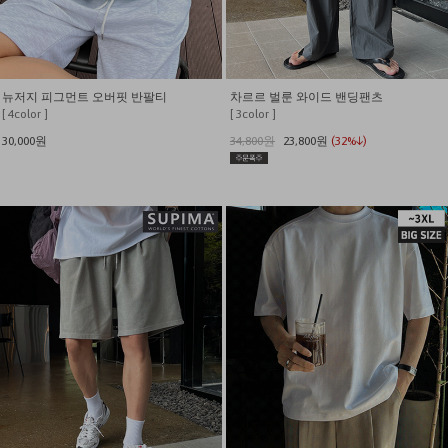
뉴저지 피그먼트 오버핏 반팔티
차르르 벌룬 와이드 밴딩팬츠
[ 4color ]
[ 3color ]
30,000원
34,800원
23,800원
(32%↓)