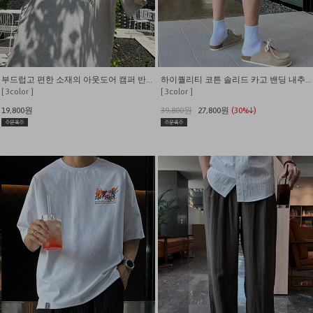
부드럽고 편한 소재의 아웃도어 캠퍼 반팔티
하이퀄리티 코튼 솔리드 카고 밴딩 내추럴핏 반바지
[ 3color ]
[ 3color ]
19,800원
39,800원
27,800원
(30%↓)