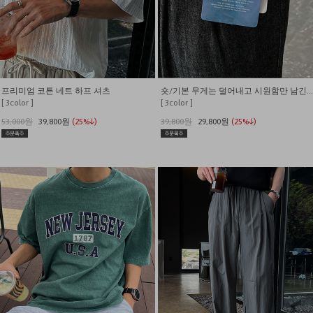
프리미엄 코튼 네트 하프 셔츠
숏/기본 무게는 덜어내고 시원함만 남긴 쿨링 밴딩 데님
[ 3color ]
[ 3color ]
53,000원
39,800원
(25%↓)
39,800원
29,800원
(25%↓)