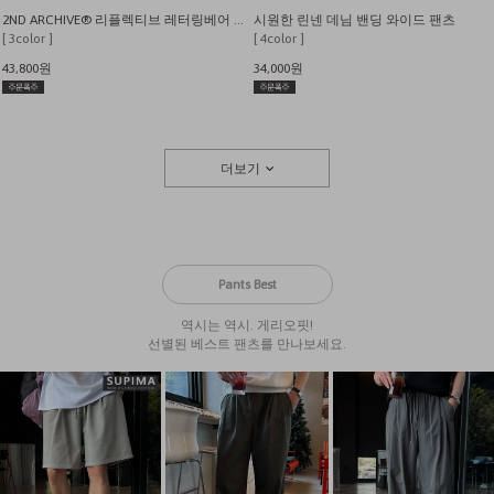
2ND ARCHIVE® 리플렉티브 레터링베어 오버핏 반팔 티셔츠
시원한 린넨 데님 밴딩 와이드 팬츠
[ 3color ]
[ 4color ]
43,800원
34,000원
더보기
Pants Best
역시는 역시. 게리오핏!
선별된 베스트 팬츠를 만나보세요.