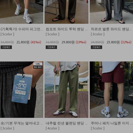
(기획특가) 수피마 피그먼트 버뮤다 와이드 쇼츠
컴포트 와이드 투턱 밴딩 팬츠
차르르 벌룬 와이드 밴딩팬츠
[ 5color ]
[ 5color ]
[ 3color ]
36,800원
21,800원
(41%↓)
36,800원
29,800원
(19%↓)
34,800원
23,800원
(32%↓)
숏/기본 무게는 덜어내고 시원함만 남긴 쿨링 밴딩 데님
내추럴 린넨 블렌딩 밴딩 와이드 팬츠
주머니 패치 나일론 이지 밴딩 반바지
[ 3color ]
[ 4color ]
[ 5color ]