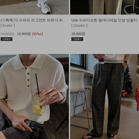
(기획특가) 수피마 피그먼트 버뮤다 와이드 쇼츠
USA 수피마코튼 절개디테일 인생 반팔티
[ 5color ]
[ 12color ]
36,800원
21,800원
(41%↓)
29,800원