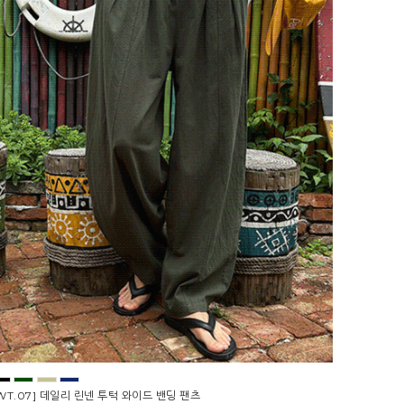
WT.07] 데일리 린넨 투턱 와이드 밴딩 팬츠