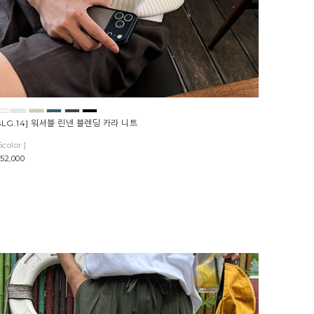
SLG.14] 워셔블 린넨 블렌딩 카라 니트
6color ]
52,000