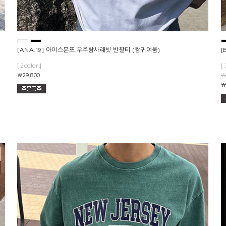
츠
[ANA.19] 아이스분또 우주탐사래빗 반팔티 (짱귀여움)
[
[ 2color ]
[ 
￦29,800
￦
￦