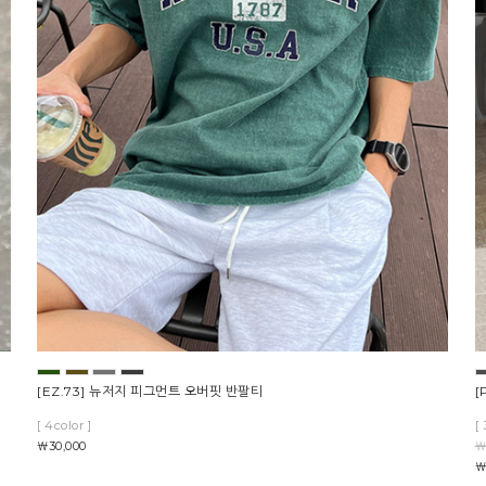
[EZ.73] 뉴저지 피그먼트 오버핏 반팔티
[
[ 4color ]
[ 
￦30,000
￦
￦