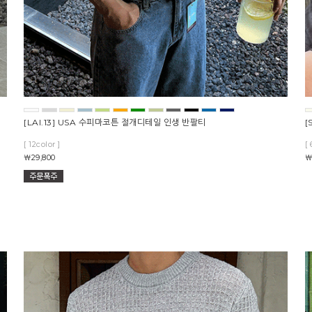
[LAI.13] USA 수피마코튼 절개디테일 인생 반팔티
[
[ 12color ]
[ 
￦29,800
￦