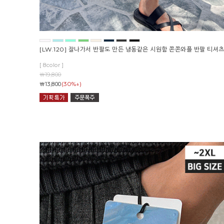
[LW.120] 잘나가서 반팔도 만든 냉동같은 시원함 쫀쫀와플 반팔 티셔
[ 8color ]
￦19,800
(30%↓)
￦13,800