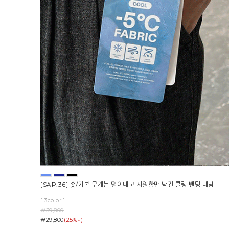
[SAP.36] 숏/기본 무게는 덜어내고 시원함만 남긴 쿨링 밴딩 데님
[ 3color ]
￦39,800
(25%↓)
￦29,800