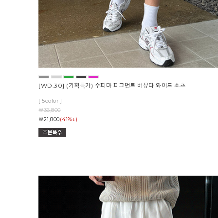
[WD.30] (기획특가) 수피마 피그먼트 버뮤다 와이드 쇼츠
[ 5color ]
￦36,800
(41%↓)
￦21,800