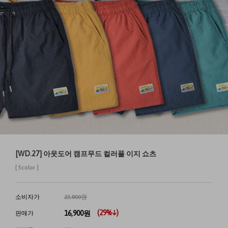
[WD.27] 아웃도어 캠프무드 컬러풀 이지 쇼츠
[ 5color ]
소비자가
23,800원
(
29
%↓)
16,900
원
판매가