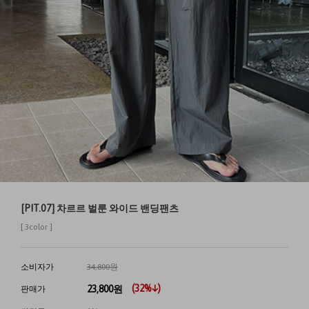
[PIT.07] 차르르 벌룬 와이드 밴딩팬츠
[ 3color ]
소비자가
34,800원
(
32
%↓)
23,800
원
판매가