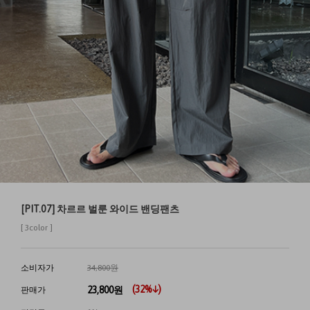
[PIT.07] 차르르 벌룬 와이드 밴딩팬츠
[ 3color ]
소비자가
34,800원
(
32
%↓)
23,800
원
판매가