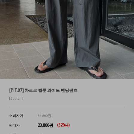
[PIT.07] 차르르 벌룬 와이드 밴딩팬츠
[ 3color ]
소비자가
34,800원
(
32
%↓)
23,800
원
판매가