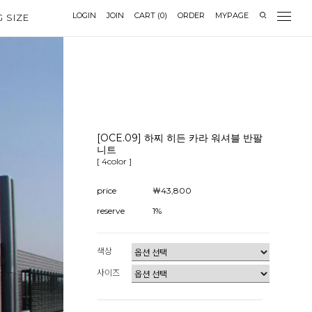
LOGIN
JOIN
CART
(
0
)
ORDER
MYPAGE
G SIZE
[OCE.09] 하찌 히든 카라 워셔블 반팔
니트
[ 4color ]
price
￦43,800
reserve
1%
색상
사이즈