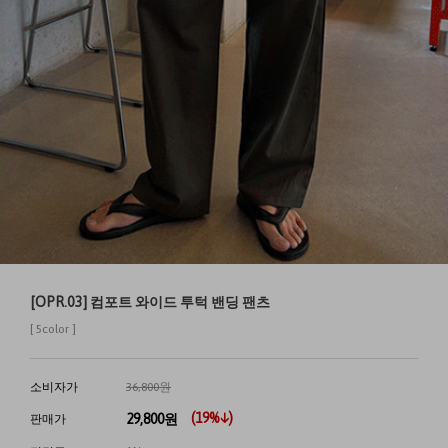
[OPR.03] 컴포트 와이드 투턱 밴딩 팬츠
[ 5color ]
소비자가
36,800원
(
19
%↓)
29,800
원
판매가