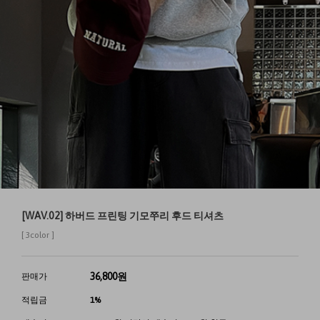
[WAV.02] 하버드 프린팅 기모쭈리 후드 티셔츠
[ 3color ]
36,800
원
판매가
적립금
1%