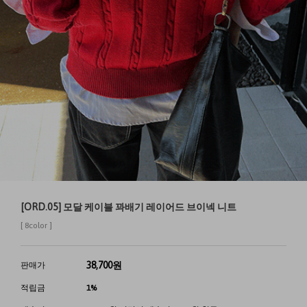
[ORD.05] 모달 케이블 꽈배기 레이어드 브이넥 니트
[ 8color ]
38,700
원
판매가
적립금
1%