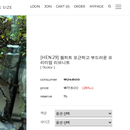
LOGIN
JOIN
CART
(
0
)
ORDER
MYPAGE
G SIZE
[HEN.29] 웜히트 포근하고 부드러운 프
리미엄 리브니트
[ 11color ]
consumer
￦24,800
price
￦17,800
(
28
%↓)
reserve
1%
색상
사이즈