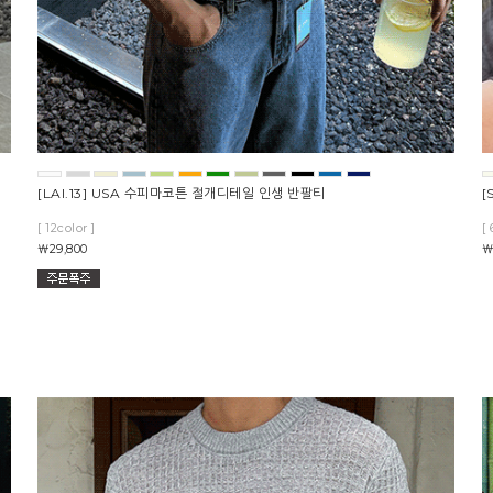
[LAI.13] USA 수피마코튼 절개디테일 인생 반팔티
[
[ 12color ]
[ 
￦29,800
￦