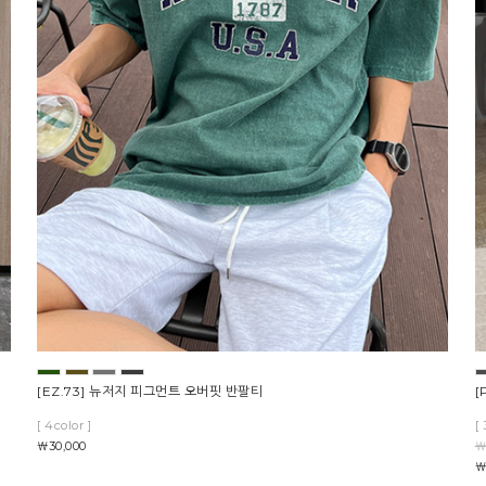
[EZ.73] 뉴저지 피그먼트 오버핏 반팔티
[
[ 4color ]
[ 
￦30,000
￦
￦