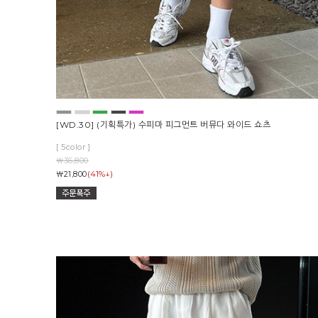
[WD.30] (기획특가) 수피마 피그먼트 버뮤다 와이드 쇼츠
[ 5color ]
￦36,800
(41%↓)
￦21,800