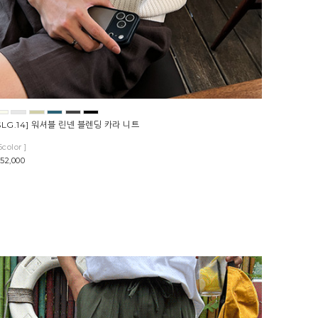
SLG.14] 워셔블 린넨 블렌딩 카라 니트
6color ]
52,000