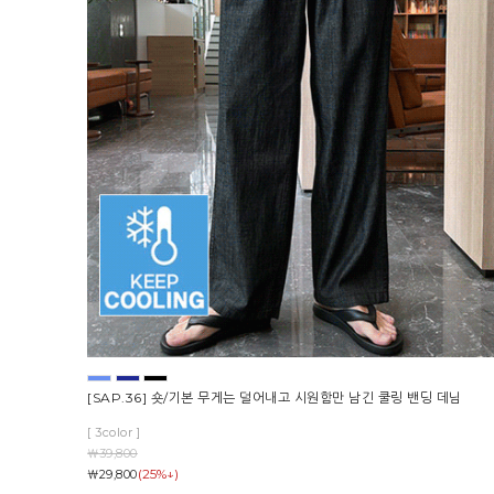
[SAP.36] 숏/기본 무게는 덜어내고 시원함만 남긴 쿨링 밴딩 데님
[ 3color ]
￦39,800
(25%↓)
￦29,800