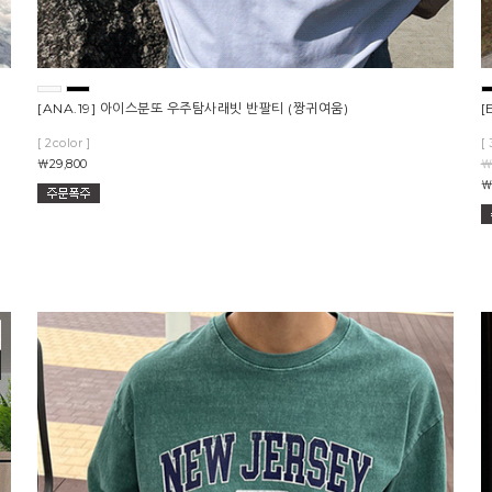
츠
[ANA.19] 아이스분또 우주탐사래빗 반팔티 (짱귀여움)
[
[ 2color ]
[ 
￦29,800
￦
￦