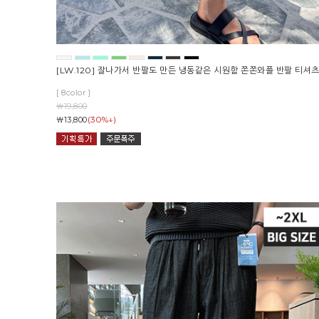
[LW.120] 잘나가서 반팔도 만든 냉동같은 시원함 쫀쫀와플 반팔 티셔
[ 8color ]
￦19,800
(30%↓)
￦13,800