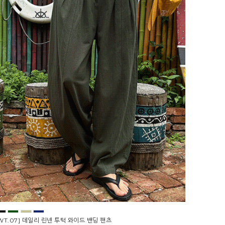
WT.07] 데일리 린넨 투턱 와이드 밴딩 팬츠