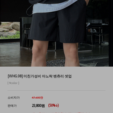
[WHG.08] 미친가성비 아노락 벤츄리 셋업
[ 9color ]
소비자가
47,600원
(
50
%↓)
23,800
원
판매가