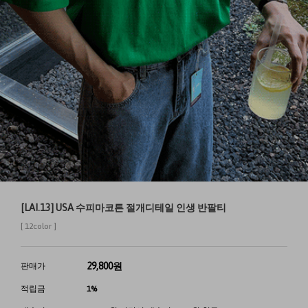
[LAI.13] USA 수피마코튼 절개디테일 인생 반팔티
[ 12color ]
29,800
원
판매가
적립금
1%