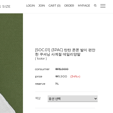
LOGIN
JOIN
CART
(
0
)
ORDER
MYPAGE
G SIZE
[SOC.01] (3PAC) 탄탄 쫀쫀 발이 편안
한 쿠셔닝 사계절 데일리양말
[ 1color ]
consumer
￦15,000
price
￦9,900
(
34
%↓)
reserve
1%
색상