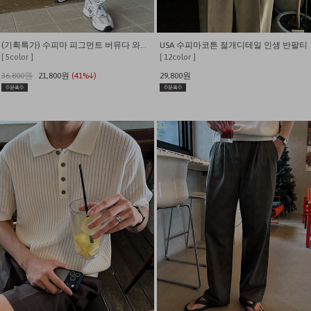
(기획특가) 수피마 피그먼트 버뮤다 와이드 쇼츠
USA 수피마코튼 절개디테일 인생 반팔티
[ 5color ]
[ 12color ]
36,800원
21,800원
(41%↓)
29,800원