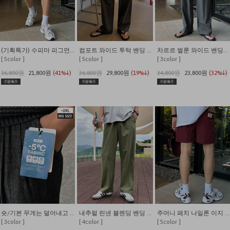
(기획특가) 수피마 피그먼트 버뮤다 와이드 쇼츠
컴포트 와이드 투턱 밴딩 팬츠
차르르 벌룬 와이드 밴딩팬츠
[ 5color ]
[ 5color ]
[ 3color ]
36,800원
21,800원
(41%↓)
36,800원
29,800원
(19%↓)
34,800원
23,800원
(32%↓)
숏/기본 무게는 덜어내고 시원함만 남긴 쿨링 밴딩 데님
내추럴 린넨 블렌딩 밴딩 와이드 팬츠
주머니 패치 나일론 이지 밴딩 반바지
[ 3color ]
[ 4color ]
[ 5color ]