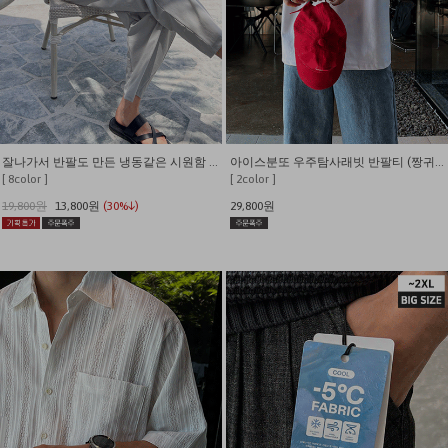
잘나가서 반팔도 만든 냉동같은 시원함 쫀쫀와플 반팔 티셔츠
아이스분또 우주탐사래빗 반팔티 (짱귀여움)
[ 8color ]
[ 2color ]
19,800원
13,800원
(30%↓)
29,800원