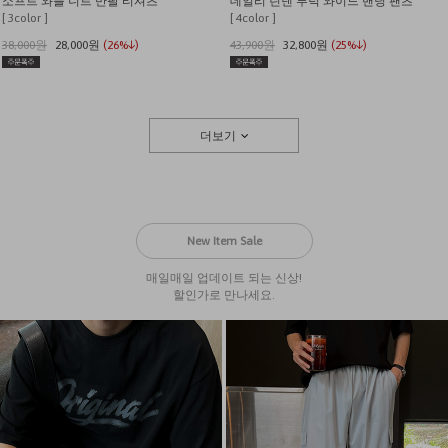
소프트 와플 니트 반팔 티셔츠
데일리 린넨 투턱 와이드 밴딩 팬츠
[ 3color ]
[ 4color ]
38,000원
28,000원
(26%↓)
43,900원
32,800원
(25%↓)
더보기
New Item Sale
매일매일 업데이트 되는 신상!
할인가로 만나세요.