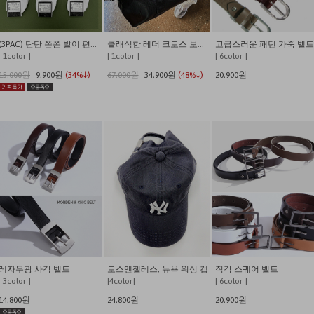
(3PAC) 탄탄 쫀쫀 발이 편안한 쿠셔닝 사계절 데일리양말
클래식한 레더 크로스 보스턴백
고급스러운 패턴 가죽 벨트
[ 1color ]
[ 1color ]
[ 6color ]
15,000원
9,900원
(34%↓)
67,000원
34,900원
(48%↓)
20,900원
레자무광 사각 벨트
로스엔젤레스, 뉴욕 워싱 캡
직각 스퀘어 벨트
[ 3color ]
[4color]
[ 6color ]
14,800원
24,800원
20,900원