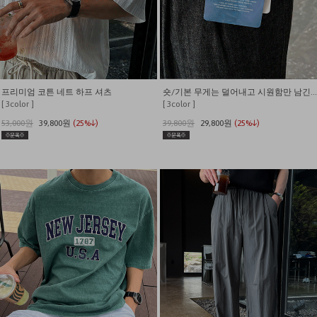
프리미엄 코튼 네트 하프 셔츠
숏/기본 무게는 덜어내고 시원함만 남긴 쿨링 밴딩 데님
[ 3color ]
[ 3color ]
53,000원
39,800원
(25%↓)
39,800원
29,800원
(25%↓)