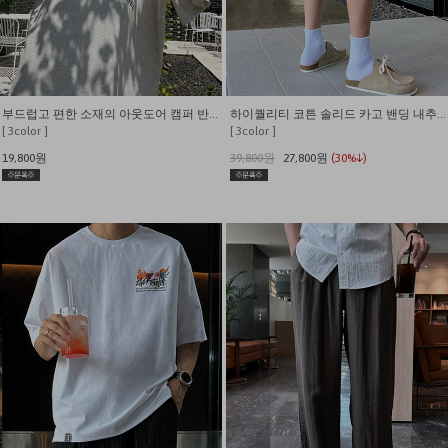
부드럽고 편한 소재의 아웃도어 캠퍼 반팔티
하이퀄리티 코튼 솔리드 카고 밴딩 내추럴핏 반바지
[ 3color ]
[ 3color ]
19,800원
39,800원
27,800원
(30%↓)