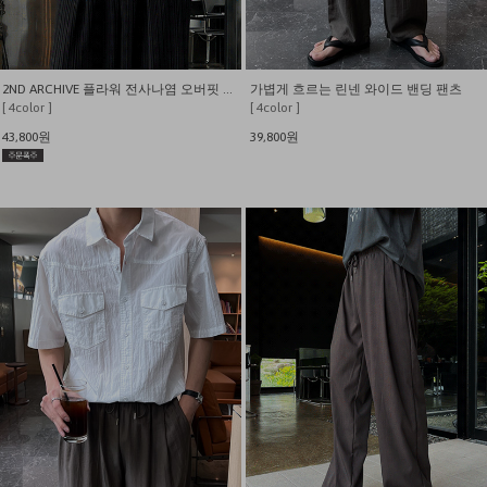
2ND ARCHIVE 플라워 전사나염 오버핏 반팔티
가볍게 흐르는 린넨 와이드 밴딩 팬츠
[ 4color ]
[ 4color ]
43,800원
39,800원