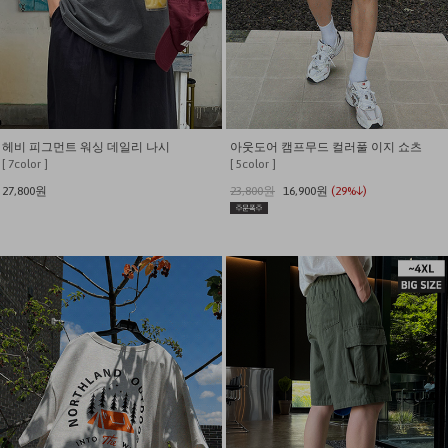
헤비 피그먼트 워싱 데일리 나시
아웃도어 캠프무드 컬러풀 이지 쇼츠
[ 7color ]
[ 5color ]
27,800원
23,800원
16,900원
(29%↓)