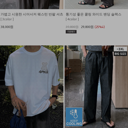
가볍고 시원한 시어서커 웨스턴 반팔 셔츠
통기성 좋은 쿨링 와이드 밴딩 슬랙스
[ 3color ]
[ 4color ]
38,000원
39,800원
29,800원
(25%↓)