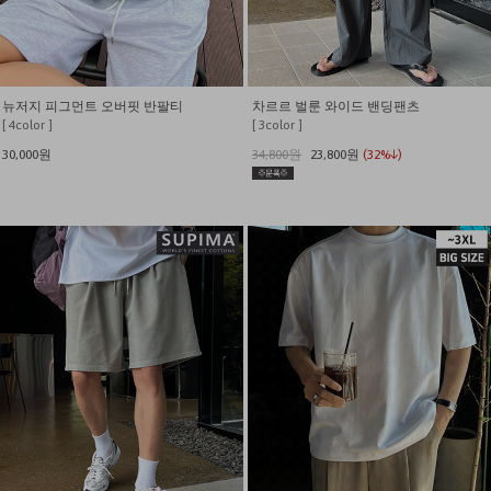
뉴저지 피그먼트 오버핏 반팔티
차르르 벌룬 와이드 밴딩팬츠
[ 4color ]
[ 3color ]
30,000원
34,800원
23,800원
(32%↓)