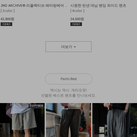
2ND ARCHIVE® 리플렉티브 레터링베어 오버핏 반팔 티셔츠
시원한 린넨 데님 밴딩 와이드 팬츠
[ 3color ]
[ 4color ]
43,800원
34,000원
더보기
Pants Best
역시는 역시. 게리오핏!
선별된 베스트 팬츠를 만나보세요.