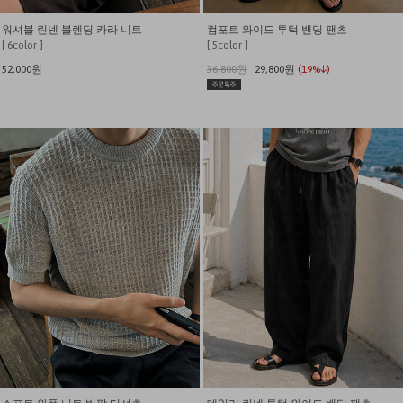
워셔블 린넨 블렌딩 카라 니트
컴포트 와이드 투턱 밴딩 팬츠
[ 6color ]
[ 5color ]
52,000원
36,800원
29,800원
(19%↓)