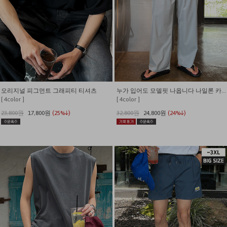
오리지널 피그먼트 그래피티 티셔츠
누가 입어도 모델핏 나옵니다 나일론 카고 밴딩 와이드팬츠
[ 4color ]
[ 4color ]
23,800원
17,800원
(25%↓)
32,800원
24,800원
(24%↓)