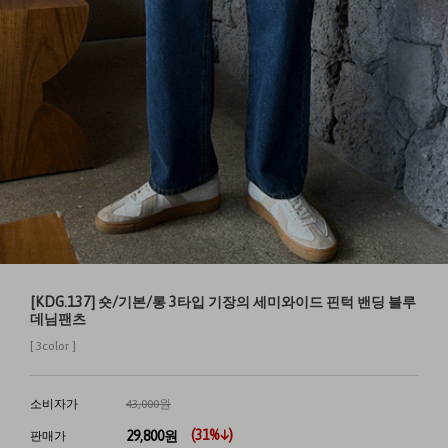
[KDG.137] 숏/기본/롱 3타입 기장의 세미와이드 핀턱 밴딩 블루
데님팬츠
[ 3color ]
소비자가
43,000원
(
31
%↓)
29,800
원
판매가