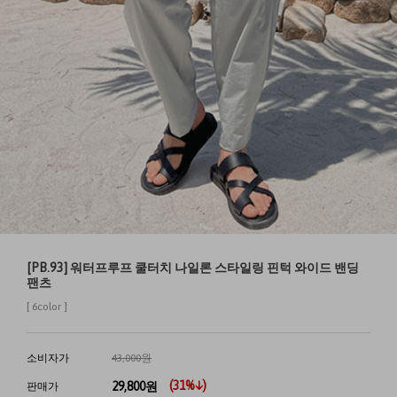
[PB.93] 워터프루프 쿨터치 나일론 스타일링 핀턱 와이드 밴딩
팬츠
[ 6color ]
소비자가
43,000원
(
31
%↓)
29,800
원
판매가