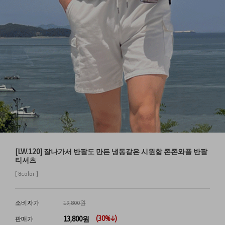
[LW.120] 잘나가서 반팔도 만든 냉동같은 시원함 쫀쫀와플 반팔
티셔츠
[ 8color ]
소비자가
19,800원
(
30
%↓)
13,800
원
판매가