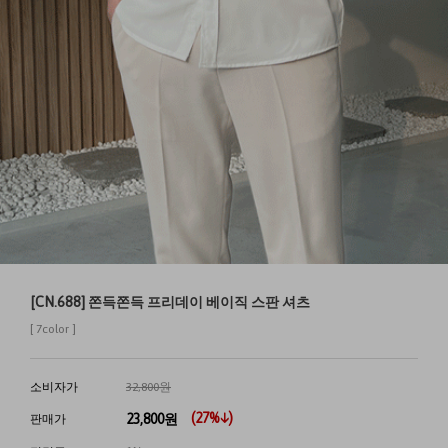
[CN.688] 쫀득쫀득 프리데이 베이직 스판 셔츠
[ 7color ]
소비자가
32,800원
(
27
%↓)
23,800
원
판매가