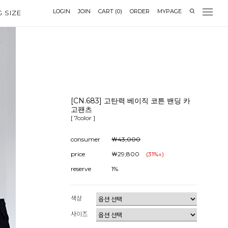
LOGIN
JOIN
CART
(
0
)
ORDER
MYPAGE
G SIZE
[CN.683] 고탄력 베이직 코튼 밴딩 카
고팬츠
[ 7color ]
consumer
￦43,000
price
￦29,800
(
31
%↓)
reserve
1%
색상
사이즈